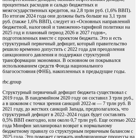
процентных расходов и сальдо бюджетных и
межгосударственных кредитов, на 2,8 трлн руб. (1,6% ВВП).
По итогам 2024 года они должны быть больше на 3,1 трлн
руб. (также 1,6% ВВП), следует из «Основных направлений
бюджетной, налоговой и таможенно-тарифной политики на
2025 год и плановый период 2026 и 2027 годов»,
подготовленных вместе с проектом бюджета. Это и есть
структурный первичный дефицит, который правительство
решило временно допустить с 2022 года для преодоления
санкционного давления и поддержки структурной
трансформации экономики. В основном он покрывался
использованием средств Фонда национального
благосостояния (ФНБ), накопленных в предыдущие годы.
rbc.group
Структурный первичный дефицит бюджета существовал с
2019 года. В пандемийном 2020 году он составил 3 трлн руб.,
а в шоковом с точки зрения санкций 2022-м — 7 трлн руб. В
2021 году, до жестких санкций Запада, предполагалось, что
структурный дефицит в 2022–2024 годах будет составлять
0,5% ВВП ежегодно, или около 0,7 трлн руб. Еще осенью 2022
года Минфин запланировал возврат к нормальному
бюджетному правилу со структурным первичным балансом с
2025 года. Это поможет сдержать инфляционные процессы на