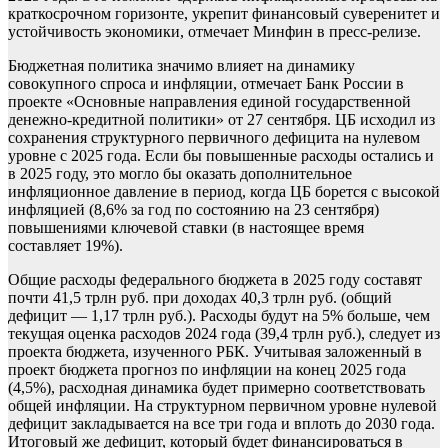
краткосрочном горизонте, укрепит финансовый суверенитет и
устойчивость экономики, отмечает Минфин в пресс-релизе.
Бюджетная политика значимо влияет на динамику
совокупного спроса и инфляции, отмечает Банк России в
проекте «Основные направления единой государственной
денежно-кредитной политики» от 27 сентября. ЦБ исходил из
сохранения структурного первичного дефицита на нулевом
уровне с 2025 года. Если бы повышенные расходы остались и
в 2025 году, это могло бы оказать дополнительное
инфляционное давление в период, когда ЦБ борется с высокой
инфляцией (8,6% за год по состоянию на 23 сентября)
повышениями ключевой ставки (в настоящее время
составляет 19%).
Общие расходы федерального бюджета в 2025 году составят
почти 41,5 трлн руб. при доходах 40,3 трлн руб. (общий
дефицит — 1,17 трлн руб.). Расходы будут на 5% больше, чем
текущая оценка расходов 2024 года (39,4 трлн руб.), следует из
проекта бюджета, изученного РБК. Учитывая заложенный в
проект бюджета прогноз по инфляции на конец 2025 года
(4,5%), расходная динамика будет примерно соответствовать
общей инфляции. На структурном первичном уровне нулевой
дефицит закладывается на все три года и вплоть до 2030 года.
Итоговый же дефицит, который будет финансироваться в