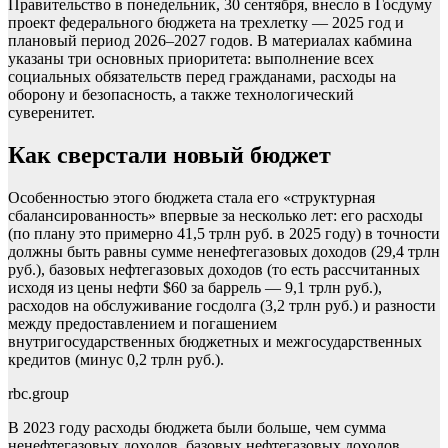
Правительство в понедельник, 30 сентября, внесло в Госдуму
проект федерального бюджета на трехлетку — 2025 год и
плановый период 2026–2027 годов. В материалах кабмина
указаны три основных приоритета: выполнение всех
социальных обязательств перед гражданами, расходы на
оборону и безопасность, а также технологический
суверенитет.
Как сверстали новый бюджет
Особенностью этого бюджета стала его «структурная
сбалансированность» впервые за несколько лет: его расходы
(по плану это примерно 41,5 трлн руб. в 2025 году) в точности
должны быть равны сумме ненефтегазовых доходов (29,4 трлн
руб.), базовых нефтегазовых доходов (то есть рассчитанных
исходя из цены нефти $60 за баррель — 9,1 трлн руб.),
расходов на обслуживание госдолга (3,2 трлн руб.) и разности
между предоставлением и погашением
внутригосударственных бюджетных и межгосударственных
кредитов (минус 0,2 трлн руб.).
rbc.group
В 2023 году расходы бюджета были больше, чем сумма
ненефтегазовых доходов, базовых нефтегазовых доходов,