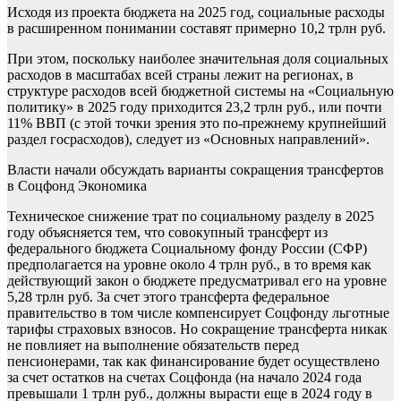
Исходя из проекта бюджета на 2025 год, социальные расходы
в расширенном понимании составят примерно 10,2 трлн руб.
При этом, поскольку наиболее значительная доля социальных
расходов в масштабах всей страны лежит на регионах, в
структуре расходов всей бюджетной системы на «Социальную
политику» в 2025 году приходится 23,2 трлн руб., или почти
11% ВВП (с этой точки зрения это по-прежнему крупнейший
раздел госрасходов), следует из «Основных направлений».
Власти начали обсуждать варианты сокращения трансфертов
в Соцфонд
Экономика
Техническое снижение трат по социальному разделу в 2025
году объясняется тем, что совокупный трансферт из
федерального бюджета Социальному фонду России (СФР)
предполагается на уровне около 4 трлн руб., в то время как
действующий закон о бюджете предусматривал его на уровне
5,28 трлн руб.
За счет этого трансферта федеральное
правительство в том числе компенсирует Соцфонду льготные
тарифы страховых взносов. Но сокращение трансферта никак
не повлияет на выполнение обязательств перед
пенсионерами, так как финансирование будет осуществлено
за счет остатков на счетах Соцфонда (на начало 2024 года
превышали 1 трлн руб., должны вырасти еще в 2024 году в