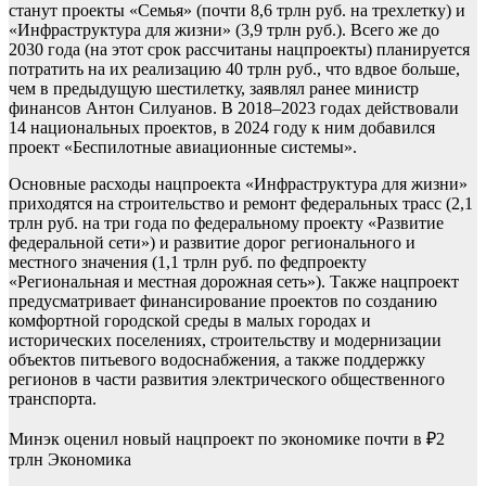
станут проекты «Семья» (почти 8,6 трлн руб. на трехлетку) и
«Инфраструктура для жизни» (3,9 трлн руб.). Всего же до
2030 года (на этот срок рассчитаны нацпроекты) планируется
потратить на их реализацию 40 трлн руб., что вдвое больше,
чем в предыдущую шестилетку, заявлял ранее министр
финансов Антон Силуанов. В 2018–2023 годах действовали
14 национальных проектов, в 2024 году к ним добавился
проект «Беспилотные авиационные системы».
Основные расходы нацпроекта «Инфраструктура для жизни»
приходятся на строительство и ремонт федеральных трасс (2,1
трлн руб. на три года по федеральному проекту «Развитие
федеральной сети») и развитие дорог регионального и
местного значения (1,1 трлн руб. по федпроекту
«Региональная и местная дорожная сеть»). Также нацпроект
предусматривает финансирование проектов по созданию
комфортной городской среды в малых городах и
исторических поселениях, строительству и модернизации
объектов питьевого водоснабжения, а также поддержку
регионов в части развития электрического общественного
транспорта.
Минэк оценил новый нацпроект по экономике почти в ₽2
трлн
Экономика