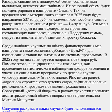
Расходы, связанные с поддержкой семьи, социальными
выплатами, остаются масштабными. Их основной объем будет
сконцентрирован в нацпроекте «Семья». Так, на
предоставление материнского капитала в 2025 году будет
направлено 537 млрд руб., на ежемесячное пособие в связи с
рождением и воспитанием ребенка — 1,4 трлн руб. Эти меры
включены в один из пяти федеральных проектов,
составляющих нацпроект, а именно в «Поддержку семьи»,
следует из пояснительной записки к проекту бюджета.
Среди наиболее крупных по объему финансирования мер
нацпроекта также оказались субсидии «Дом.РФ» для
компенсации ставок по льготным ипотечным программам. В
2025 году на них планируется направить 637 млрд руб.
Помимо этого, в нацпроект вошли такие меры, как
проведение статистического наблюдения доходов населения и
участия в социальных программах по целевой группе
«многодетные семьи» (о таких планах РБК писал ранее),
«адресное» строительство детских садов, софинансирование
региональных программ повышения рождаемости.
Совокупный «детский бюджет» в рамках трехлетки превысит
десятитриллионный объем, говорил глава правительства
Михаил Мишустин.
Навигация
Силуанов раскрыл, в каких случаях будет использоваться