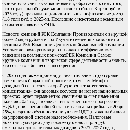
основном за счет госзаимствований, образуется в силу того,
что затраты на обслуживание госдолга (более 3 трлн руб. в
2025 году) превышают дополнительные нефтегазовые доходы
(1,8 трлн руб. в 2025-м). Последние с некоторым временным
лагом зачисляются в ФНБ.
Новости компаний РБК Компании Производители с выручкой
более 2 млрд рублей в год Изучите сведения в каталоге по
регионам
РБК Компании Делитесь кейсами вашей компании
Усильте деловую репутацию и покажите эффективность
решений на реальных примерах
РБК Компании Самые
крупные компании в творческой сфере деятельности Узнайте,
кто есть кто в бизнесе вашего региона
С 2025 года также произойдут значительные структурные
изменения в бюджетной политике, отмечает Минфин:
доходная база, за счет которой удастся «стратегическая
концентрация» финансовых ресурсов на новых национальных
проектах, будет перманентно увеличена за счет изменения
налогов 2024 года, включая пятиступенчатую прогрессию
НДФЛ, повышение общей ставки налога на прибыль с 20 до
25%, введение обязанности по уплате НДС для части бизнеса
на упрощенной системе налогообложения. Налоговые
новации суммарно дадут бюджету около 3 трлн руб.
ежегодных дополнительных доходов в 2025–2027 годах,