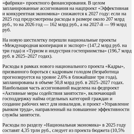
«фабрики» проектного финансирования. В целом
запланированные ассигнования на нацпроект «Эффективная
и конкурентная экономика» снижаются к 2027 году: если на
2025 год предусмотрены расходы в размере около 207 млрд
руб., то на 2026 год — 162 млрд руб., а на 2027-й — 99 млрд
руб.
На новую шестилетку перешли национальные проекты
«Международная кооперация и экспорт» (147,2 млрд руб. на
три года) и «Туризм и индустрия гостеприимства» (196,7 млрд
руб. в 2025–2027 годах).
Расходы в рамках нового национального проекта «Кадры»,
призванного бороться с кадровым голодом (безработица
прогнозируется на уровне 2,6% в ближайшие три года),
запланированы в объеме 50,8 млрд руб. в 2025–2027 годах.
Наибольшая часть ассигнований выделена на федпроект
«Активные меры содействия занятости», включающий
господдержку найма отдельных категорий граждан и
создание рабочих мест для инвалидов, и проект «Управление
рынком труда», направленный на повышение эффективности
службы занятости.
Расходы по разделу «Национальная экономика» в 2025 году
составят 4,35 трлн руб., следует из проекта бюджета (10,5%