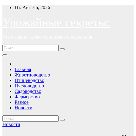
Перейти
Пт. Авг 7th, 2026
к
содержимому
Урожайные секреты:
Агро журнал для огородников и садоводов
Главная
Животноводство
Птицеводство
Пчеловодство
Садоводство
Фермерство
Разное
Новости
Новости