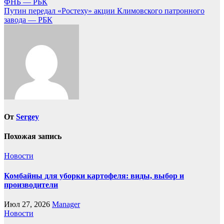
ФНБ — РБК
по
Путин передал «Ростеху» акции Климовского патронного
записям
завода — РБК
От
Sergey
Похожая запись
Новости
Комбайны для уборки картофеля: виды, выбор и
производители
Июл 27, 2026
Manager
Новости