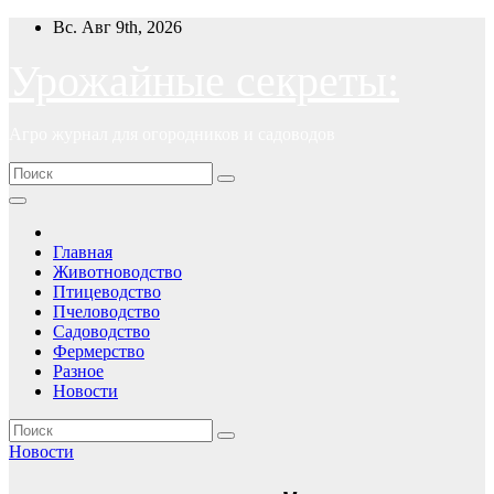
Перейти
Вс. Авг 9th, 2026
к
содержимому
Урожайные секреты:
Агро журнал для огородников и садоводов
Главная
Животноводство
Птицеводство
Пчеловодство
Садоводство
Фермерство
Разное
Новости
Новости