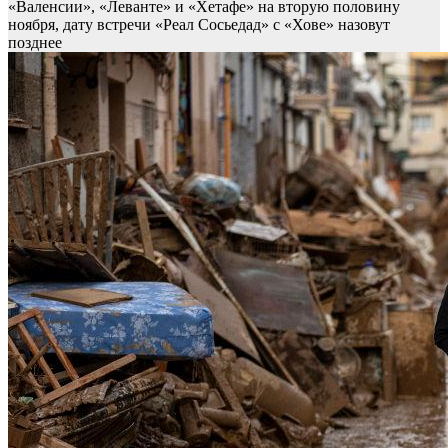
«Валенсии», «Леванте» и «Хетафе» на вторую половину
ноября, дату встречи «Реал Сосьедад» с «Хове» назовут
позднее