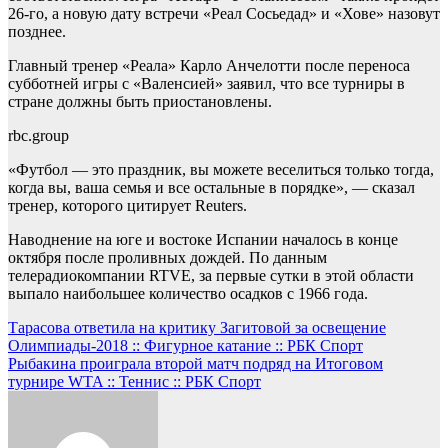
26-го, а новую дату встречи «Реал Сосьедад» и «Хове» назовут
позднее.
Главный тренер «Реала» Карло Анчелотти после переноса
субботней игры с «Валенсией» заявил, что все турниры в
стране должны быть приостановлены.
rbc.group
«Футбол — это праздник, вы можете веселиться только тогда,
когда вы, ваша семья и все остальные в порядке», — сказал
тренер, которого цитирует Reuters.
Наводнение на юге и востоке Испании началось в конце
октября после проливных дождей. По данным
телерадиокомпании RTVE, за первые сутки в этой области
выпало наибольшее количество осадков с 1966 года.
Навигация
Тарасова ответила на критику Загитовой за освещение
Олимпиады-2018 :: Фигурное катание :: РБК Спорт
по
Рыбакина проиграла второй матч подряд на Итоговом
записям
турнире WTA :: Теннис :: РБК Спорт