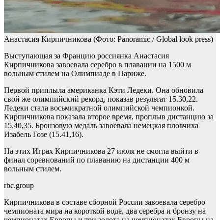
Анастасия Кирпичникова
(Фото: Panoramic / Global look press)
Выступающая за Францию россиянка Анастасия
Кирпичникова завоевала серебро в плавании на 1500 м
вольным стилем на Олимпиаде в Париже.
Первой приплыла американка Кэти Ледеки. Она обновила
свой же олимпийский рекорд, показав результат 15.30,22.
Ледеки стала восьмикратной олимпийской чемпионкой.
Кирпичникова показала второе время, проплыв дистанцию за
15.40,35. Бронзовую медаль завоевала немецкая пловчиха
Изабель Гозе (15.41,16).
На этих Играх Кирпичникова 27 июля не смогла выйти в
финал соревнований по плаванию на дистанции 400 м
вольным стилем.
rbc.group
Кирпичникова в составе сборной России завоевала серебро
чемпионата мира на короткой воде, два серебра и бронзу на
чемпионатах Европы и три золота на чемпионатах Европы на