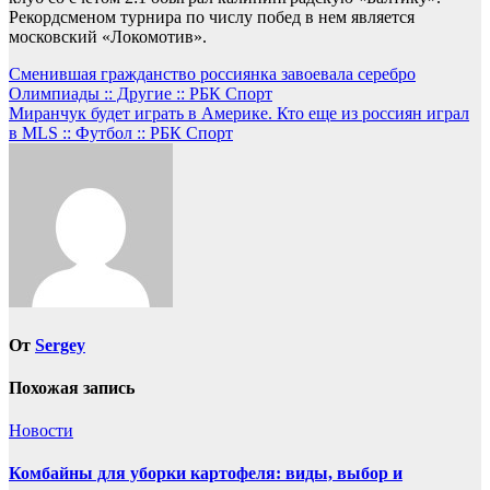
Рекордсменом турнира по числу побед в нем является
московский «Локомотив».
Навигация
Сменившая гражданство россиянка завоевала серебро
Олимпиады :: Другие :: РБК Спорт
по
Миранчук будет играть в Америке. Кто еще из россиян играл
записям
в MLS :: Футбол :: РБК Спорт
От
Sergey
Похожая запись
Новости
Комбайны для уборки картофеля: виды, выбор и