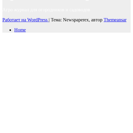
Агро журнал для огородников и садоводов
Работает на WordPress
|
Тема: Newspaperex, автор
Themeansar
Home