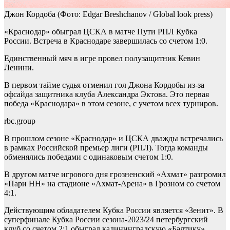
Джон Кордоба
(Фото: Edgar Breshchanov / Global look press)
«Краснодар» обыграл ЦСКА в матче Пути РПЛ Кубка
России. Встреча в Краснодаре завершилась со счетом 1:0.
Единственный мяч в игре провел полузащитник Кевин
Ленини.
В первом тайме судья отменил гол Джона Кордобы из-за
офсайда защитника клуба Александра Эктова. Это первая
победа «Краснодара» в этом сезоне, с учетом всех турниров.
rbc.group
В прошлом сезоне «Краснодар» и ЦСКА дважды встречались
в рамках Российской премьер лиги (РПЛ). Тогда команды
обменялись победами с одинаковым счетом 1:0.
В другом матче игрового дня грозненский «Ахмат» разгромил
«Пари НН» на стадионе «Ахмат-Арена» в Грозном со счетом
4:1.
Действующим обладателем Кубка России является «Зенит». В
суперфинале Кубка России сезона-2023/24 петербургский
клуб со счетом 2:1 обыграл калининградскую «Балтику».