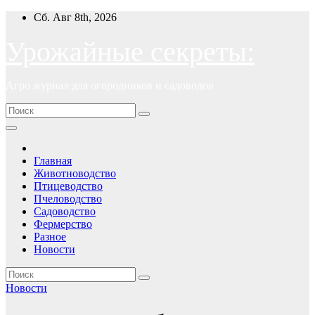
Перейти
Сб. Авг 8th, 2026
к
содержимому
Урожайные секреты:
Агро журнал для огородников и садоводов
Главная
Животноводство
Птицеводство
Пчеловодство
Садоводство
Фермерство
Разное
Новости
Новости