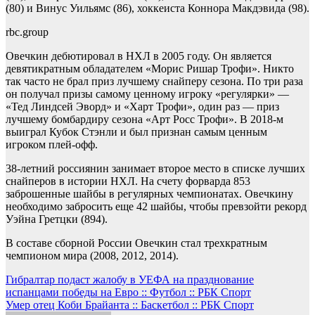
(80) и Винус Уильямс (86), хоккеиста Коннора Макдэвида (98).
rbc.group
Овечкин дебютировал в НХЛ в 2005 году. Он является
девятикратным обладателем «Морис Ришар Трофи». Никто
так часто не брал приз лучшему снайперу сезона. По три раза
он получал призы самому ценному игроку «регулярки» —
«Тед Линдсей Эворд» и «Харт Трофи», один раз — приз
лучшему бомбардиру сезона «Арт Росс Трофи». В 2018-м
выиграл Кубок Стэнли и был признан самым ценным
игроком плей-офф.
38-летний россиянин занимает второе место в списке лучших
снайперов в истории НХЛ. На счету форварда 853
заброшенные шайбы в регулярных чемпионатах. Овечкину
необходимо забросить еще 42 шайбы, чтобы превзойти рекорд
Уэйна Гретцки (894).
В составе сборной России Овечкин стал трехкратным
чемпионом мира (2008, 2012, 2014).
Навигация
Гибралтар подаст жалобу в УЕФА на празднование
испанцами победы на Евро :: Футбол :: РБК Спорт
по
Умер отец Коби Брайанта :: Баскетбол :: РБК Спорт