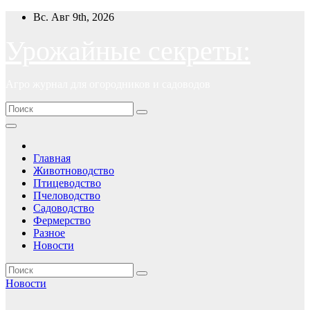
Перейти
Вс. Авг 9th, 2026
к
содержимому
Урожайные секреты:
Агро журнал для огородников и садоводов
Главная
Животноводство
Птицеводство
Пчеловодство
Садоводство
Фермерство
Разное
Новости
Новости