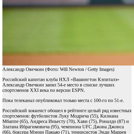
Александр Овечкин
(Фото: Will Newton / Getty Images)
Российский капитан клуба НХЛ «Вашингтон Кэпиталз»
Александр Овечкин занял 54-е место в списке лучших
спортсменов ХХI века по версии ESPN.
Пока телеканал опубликовал только места с 100-го по 51-е.
Российский хоккеист обошел в рейтинге целый ряд известных
спортсменов: футболистов Луку Модрича (55), Килиана
Мбаппе (65), Андреса Иньесту (70), Хави (75), Роналдо (87) и
Златана Ибрагимовича (95), чемпиона UFC Джона Джонса
(66), боксера Мэнни Пакьяо (71), теннисистов Энди Маррея