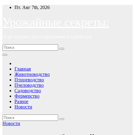
Перейти
Пт. Авг 7th, 2026
к
содержимому
Урожайные секреты:
Агро журнал для огородников и садоводов
Главная
Животноводство
Птицеводство
Пчеловодство
Садоводство
Фермерство
Разное
Новости
Новости