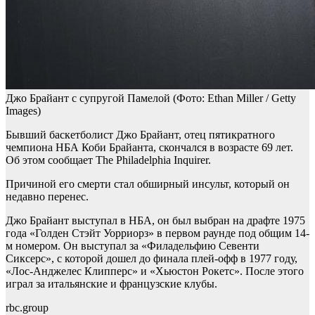
Джо Брайант с супругой Памелой
(Фото: Ethan Miller / Getty
Images)
Бывший баскетболист Джо Брайант, отец пятикратного
чемпиона НБА Коби Брайанта, скончался в возрасте 69 лет.
Об этом сообщает The Philadelphia Inquirer.
Причиной его смерти стал обширный инсульт, который он
недавно перенес.
Джо Брайант выступал в НБА, он был выбран на драфте 1975
года «Голден Стэйт Уорриорз» в первом раунде под общим 14-
м номером. Он выступал за «Филадельфию Севенти
Сиксерс», с которой дошел до финала плей-офф в 1977 году,
«Лос-Анджелес Клипперс» и «Хьюстон Рокетс». После этого
играл за итальянские и французские клубы.
rbc.group