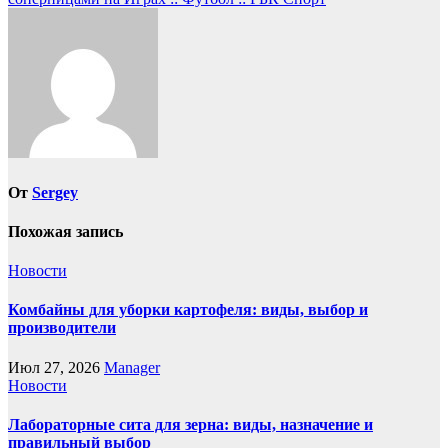
записям
От
Sergey
Похожая запись
Новости
Комбайны для уборки картофеля: виды, выбор и
производители
Июл 27, 2026
Manager
Новости
Лабораторные сита для зерна: виды, назначение и
правильный выбор