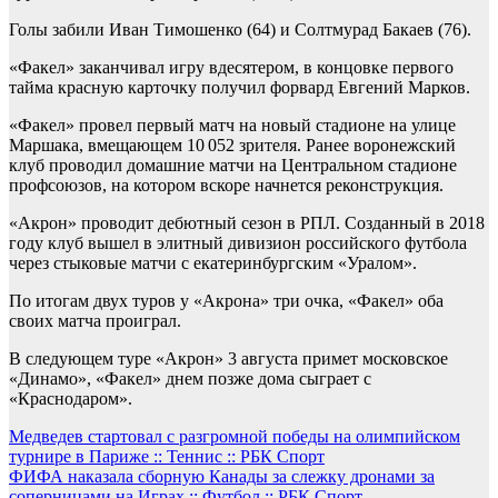
Голы забили Иван Тимошенко (64) и Солтмурад Бакаев (76).
«Факел» заканчивал игру вдесятером, в концовке первого
тайма красную карточку получил форвард Евгений Марков.
«Факел» провел первый матч на новый стадионе на улице
Маршака, вмещающем 10 052 зрителя. Ранее воронежский
клуб проводил домашние матчи на Центральном стадионе
профсоюзов, на котором вскоре начнется реконструкция.
«Акрон» проводит дебютный сезон в РПЛ. Созданный в 2018
году клуб вышел в элитный дивизион российского футбола
через стыковые матчи с екатеринбургским «Уралом».
По итогам двух туров у «Акрона» три очка, «Факел» оба
своих матча проиграл.
В следующем туре «Акрон» 3 августа примет московское
«Динамо», «Факел» днем позже дома сыграет с
«Краснодаром».
Навигация
Медведев стартовал с разгромной победы на олимпийском
турнире в Париже :: Теннис :: РБК Спорт
по
ФИФА наказала сборную Канады за слежку дронами за
соперницами на Играх :: Футбол :: РБК Спорт