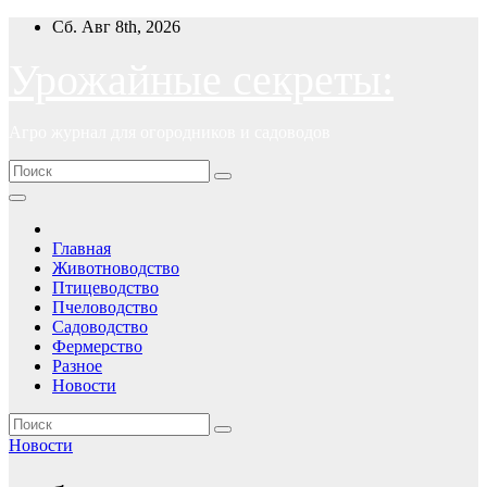
Перейти
Сб. Авг 8th, 2026
к
содержимому
Урожайные секреты:
Агро журнал для огородников и садоводов
Главная
Животноводство
Птицеводство
Пчеловодство
Садоводство
Фермерство
Разное
Новости
Новости