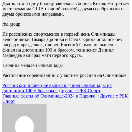
Два золота и одну бронзу завоевала сборная Китая. На третьем
месте команда США с одной золотой, двумя серебряными и
двумя бронзовыми наградами.
rbc.group
Из российских спортсменов в первый день Олимпиады
велогонщики Тамара Дронова и Глеб Сырица остались без
наград в «разделке», пловец Евгений Сомов не вышел в
финал на дистанции 100 м брассом, теннисист Даниил
Медведев выиграл матч первого круга.
Таблица медалей Олимпиады
Расписание соревнований с участием россиян на Олимпиаде
Навигация
Российский пловец не вышел в финал Олимпиады на
дистанции 100 м брассом :: Другие :: РБК Спорт
по
Главные факты об Олимпиаде-2024 в Париже :: Другие :: РБК
записям
Спорт