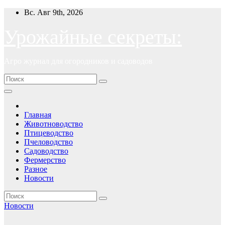
Перейти
Вс. Авг 9th, 2026
к
содержимому
Урожайные секреты:
Агро журнал для огородников и садоводов
Главная
Животноводство
Птицеводство
Пчеловодство
Садоводство
Фермерство
Разное
Новости
Новости