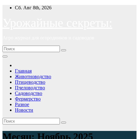
Перейти
Сб. Авг 8th, 2026
к
содержимому
Урожайные секреты:
Агро журнал для огородников и садоводов
Главная
Животноводство
Птицеводство
Пчеловодство
Садоводство
Фермерство
Разное
Новости
Месяц:
Ноябрь 2025