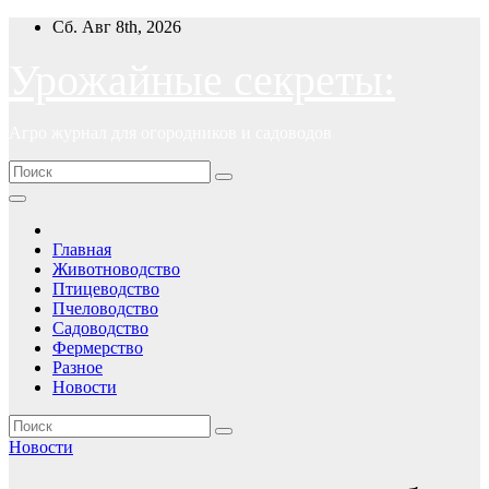
Перейти
Сб. Авг 8th, 2026
к
содержимому
Урожайные секреты:
Агро журнал для огородников и садоводов
Главная
Животноводство
Птицеводство
Пчеловодство
Садоводство
Фермерство
Разное
Новости
Новости