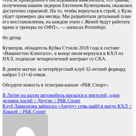
полученная нашим лидером Евгением Кузнецовым, оказалась
достаточно серьезной. На то, чтобы вернуться в строй, у Кузи
уйдет примерно два месяца. Мы разработали детальный план
его восстановления, на каждом этапе с Женей будут работать
врачи и тренеры по ОФП», — написал Ротенберг.
rbc.group
Кузнецов, обладатель Кубка Стэнли 2018 года в составе
«Вашингтон Кэпиталз», в конце июля вернулся в КХЛ из
НХЛ, подписав четырехлетний контракт со СКА.
В девяти матчах за петербургский клуб 32-летний форвард
набрал 5 (1+4) очков.
Обсудите новость в телеграм-канале «РБК Спорт».
Навигация
В Литве на ралли автомобиль врезался в зрителей, один
человек погиб :: Другие :: РБК Спорт
по
Клуб Ларионова забросил «Амуру» семь шайб в матче КХЛ ::
записям
Хоккей :: РБК Спорт