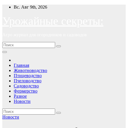
Перейти
Вс. Авг 9th, 2026
к
содержимому
Урожайные секреты:
Агро журнал для огородников и садоводов
Главная
Животноводство
Птицеводство
Пчеловодство
Садоводство
Фермерство
Разное
Новости
Новости