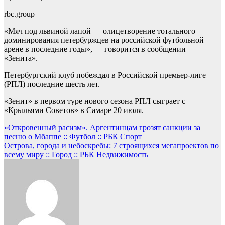
rbc.group
«Мяч под львиной лапой — олицетворение тотального
доминирования петербуржцев на российской футбольной
арене в последние годы», — говорится в сообщении
«Зенита».
Петербургский клуб побеждал в Российской премьер-лиге
(РПЛ) последние шесть лет.
«Зенит» в первом туре нового сезона РПЛ сыграет с
«Крыльями Советов» в Самаре 20 июля.
Навигация
«Откровенный расизм». Аргентинцам грозят санкции за
песню о Мбаппе :: Футбол :: РБК Спорт
по
Острова, города и небоскребы: 7 строящихся мегапроектов по
записям
всему миру :: Город :: РБК Недвижимость