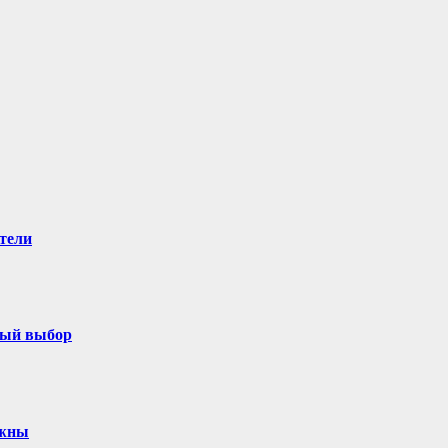
тели
ный выбор
ужны