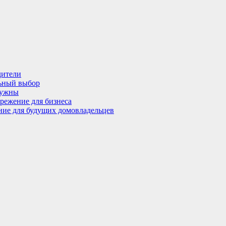
дители
льный выбор
нужны
режение для бизнеса
ение для будущих домовладельцев