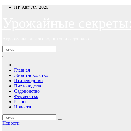
Перейти
Пт. Авг 7th, 2026
к
содержимому
Урожайные секреты
Агро журнал для огородников и садоводов
Главная
Животноводство
Птицеводство
Пчеловодство
Садоводство
Фермерство
Разное
Новости
Новости