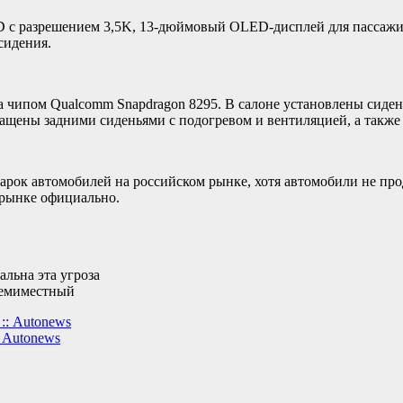
 с разрешением 3,5K, 13-дюймовый OLED-дисплей для пассажир
сидения.
 чипом Qualcomm Snapdragon 8295. В салоне установлены сиден
ащены задними сиденьями с подогревом и вентиляцией, а такж
арок автомобилей на российском рынке, хотя автомобили не про
 рынке официально.
льна эта угроза
семиместный
:: Autonews
 Autonews