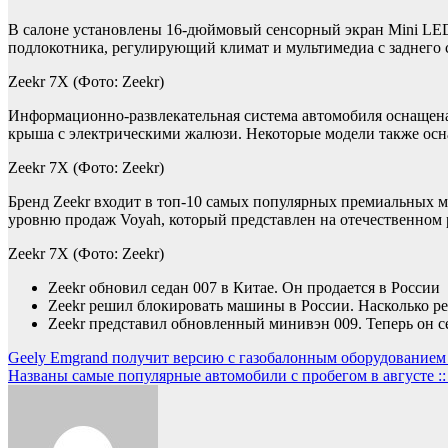
В салоне установлены 16-дюймовый сенсорный экран Mini LED
подлокотника, регулирующий климат и мультимедиа с заднего 
Zeekr 7X
(Фото: Zeekr)
Информационно-развлекательная система автомобиля оснащена
крыша с электрическими жалюзи. Некоторые модели также осн
Zeekr 7X
(Фото: Zeekr)
Бренд Zeekr входит в топ-10 самых популярных премиальных м
уровню продаж Voyah, который представлен на отечественном
Zeekr 7X
(Фото: Zeekr)
Zeekr обновил седан 007 в Китае. Он продается в России
Zeekr решил блокировать машины в России. Насколько реа
Zeekr представил обновленный минивэн 009. Теперь он 
Навигация
Geely Emgrand получит версию с газобалонным оборудованием 
Названы самые популярные автомобили с пробегом в августе ::
по
записям