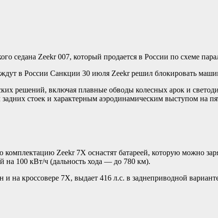
го седана Zeekr 007, который продается в России по схеме пара
 ждут в России
Санкции
30 июля
Zeekr решил блокировать машин
еских решений, включая плавные обводы колесных арок и светод
 задних стоек и характерным аэродинамическим выступом на пя
комплектацию Zeekr 7X оснастят батареей, которую можно заряди
й на 100 кВт/ч (дальность хода — до 780 км).
н и на кроссовере 7X, выдает 416 л.с. в заднеприводной вариант