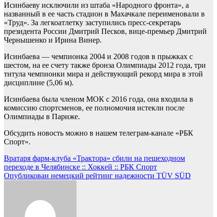
Исинбаеву исключили из штаба «Народного фронта», а
названный в ее часть стадион в Махачкале переименовали в
«Труд». За легкоатлетку заступились пресс-секретарь
президента России Дмитрий Песков, вице-премьер Дмитрий
Чернышенко и Ирина Винер.
Исинбаева — чемпионка 2004 и 2008 годов в прыжках с
шестом, на ее счету также бронза Олимпиады 2012 года, три
титула чемпионки мира и действующий рекорд мира в этой
дисциплине (5,06 м).
Исинбаева была членом МОК с 2016 года, она входила в
комиссию спортсменов, ее полномочия истекли после
Олимпиады в Париже.
Обсудить новость можно в нашем телеграм-канале «РБК
Спорт».
Навигация
Вратаря фарм-клуба «Трактора» сбили на пешеходном
переходе в Челябинске :: Хоккей :: РБК Спорт
по
Опубликован немецкий рейтинг надежности TÜV SÜD
записям