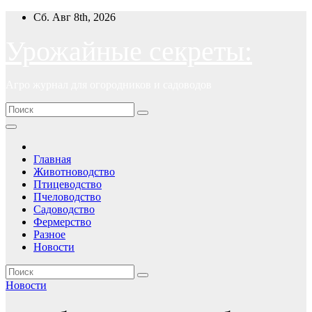
Перейти
Сб. Авг 8th, 2026
к
содержимому
Урожайные секреты:
Агро журнал для огородников и садоводов
Главная
Животноводство
Птицеводство
Пчеловодство
Садоводство
Фермерство
Разное
Новости
Новости