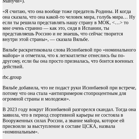
Манучи»).
«Я считаю, что она вообще тоже предатель Родины. И когда
она сказала, что она какой-то человек мира, голубь мира… Ну
если ты решила представлять нашу страну в МОК, <…> то
мне очень странно — как это, сидя в Испании, ты
представляешь Россию и не знаешь, что сейчас творится
внутри этой страны», — сказала Вяльбе.
Вяльбе раскритиковала слова Исинбаевой про «номинального
майора» и отметила, что к легкоатлетке отнеслись бы по-
другому, если бы она просто призналась, что боится военных
действий.
rbc.group
Вяльбе добавила, что не подаст руки Исинбаевой при встрече,
потому что она стала «антипримером стопроцентным для
огромной страны и молодежи».
В 2023 году вокруг Исинбаевой разгорелся скандал. Тогда она
заявила, что в период спортивной карьеры не состояла в
Вооруженных силах России, а звание майора, которое ей
присвоили за выступление в составе ЦСКА, назвала
«номинальным».