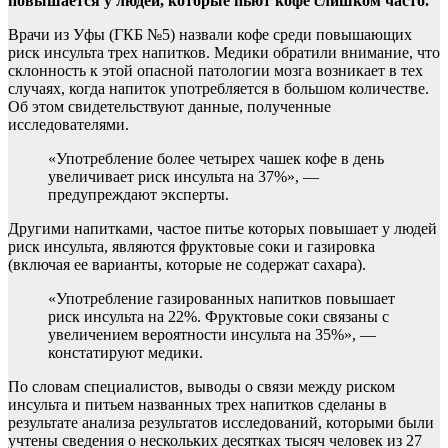
повышается у людей, которые пьют кофе слишком часто.
Врачи из Уфы (ГКБ №5) назвали кофе среди повышающих
риск
инсульта трех напитков. Медики обратили внимание, что
склонность к этой опасной патологии мозга возникает в тех
случаях, когда напиток употребляется в большом количестве.
Об этом свидетельствуют данные, полученные
исследователями.
«Употребление более четырех чашек кофе в день
увеличивает риск инсульта на 37%», —
предупреждают эксперты.
Другими напитками, частое питье которых повышает у людей
риск инсульта, являются фруктовые соки и газировка
(включая ее варианты, которые не содержат сахара).
«Употребление газированных напитков повышает
риск инсульта на 22%. Фруктовые соки связаны с
увеличением вероятности инсульта на 35%», —
констатируют медики.
По словам специалистов, выводы о связи между риском
инсульта и питьем названных трех напитков сделаны в
результате анализа результатов исследований, которыми были
учтены сведения о нескольких десятках тысяч человек из 27