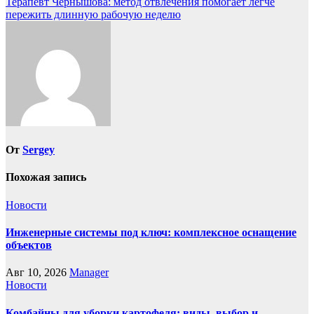
Терапевт Чернышова: метод отвлечения помогает легче
записям
пережить длинную рабочую неделю
От
Sergey
Похожая запись
Новости
Инженерные системы под ключ: комплексное оснащение
объектов
Авг 10, 2026
Manager
Новости
Комбайны для уборки картофеля: виды, выбор и