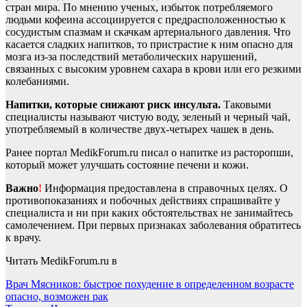
стран мира. По мнению ученых, избыток потребляемого
людьми кофеина ассоциируется с предрасположенностью к
сосудистым спазмам и скачкам артериального давления. Что
касается сладких напитков, то пристрастие к ним опасно для
мозга из-за последствий метаболических нарушений,
связанных с высоким уровнем сахара в крови или его резкими
колебаниями.
Напитки, которые снижают риск инсульта.
Таковыми
специалисты называют чистую воду, зеленый и черный чай,
употребляемый в количестве двух-четырех чашек в день.
Ранее портал MedikForum.ru писал о напитке из расторопши,
который может улучшать состояние печени и кожи.
Важно
!
Информация предоставлена в справочных целях. О
противопоказаниях и побочных действиях спрашивайте у
специалиста и ни при каких обстоятельствах не занимайтесь
самолечением. При первых признаках заболевания обратитесь
к врачу.
Читать MedikForum.ru в
Навигация
Врач Мясников: быстрое похудение в определенном возрасте
опасно, возможен рак
по