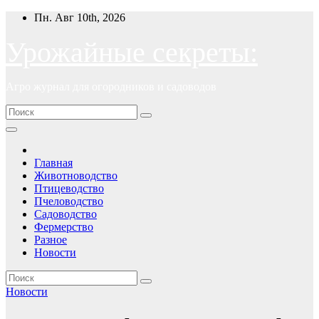
Перейти
Пн. Авг 10th, 2026
к
содержимому
Урожайные секреты:
Агро журнал для огородников и садоводов
Главная
Животноводство
Птицеводство
Пчеловодство
Садоводство
Фермерство
Разное
Новости
Новости