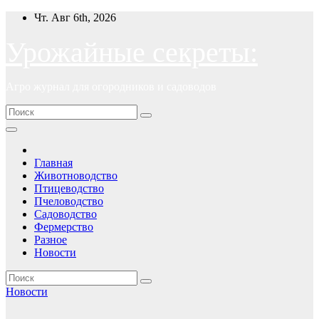
Перейти
Чт. Авг 6th, 2026
к
содержимому
Урожайные секреты:
Агро журнал для огородников и садоводов
Главная
Животноводство
Птицеводство
Пчеловодство
Садоводство
Фермерство
Разное
Новости
Новости