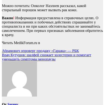
Можно почитать: Онколог Назлиев рассказал, какой
стиральный порошок может вызвать рак кожи.
Важно
!
Информация предоставлена в справочных целях. О
противопоказаниях и побочных действиях спрашивайте у
специалиста и ни при каких обстоятельствах не занимайтесь
самолечением. При первых признаках заболевания обратитесь
к врачу.
Читать MedikForum.ru в
Навигация
Абрамович опроверг продажу «Гаража» — РБК
Врач Кутушов: шалфей снижает холестерин и помогает
по
уменьшить симптомы менопаузы
записям
От
Sergey