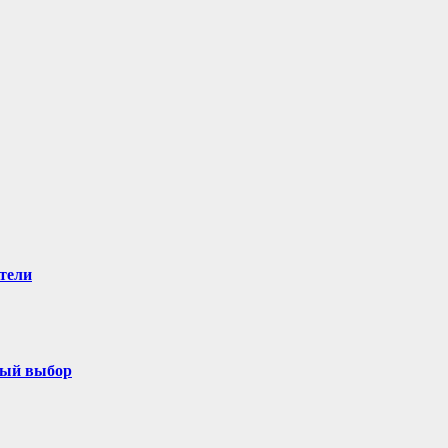
тели
ный выбор