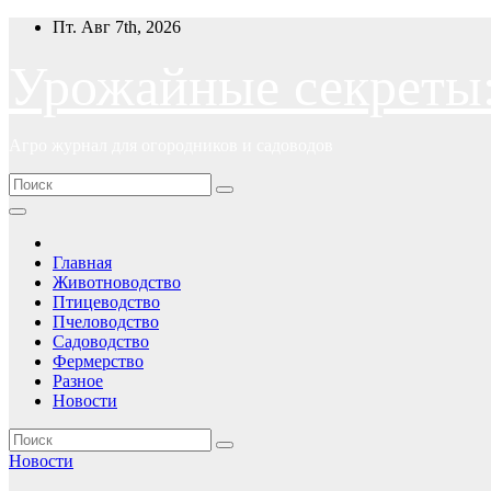
Перейти
Пт. Авг 7th, 2026
к
содержимому
Урожайные секреты
Агро журнал для огородников и садоводов
Главная
Животноводство
Птицеводство
Пчеловодство
Садоводство
Фермерство
Разное
Новости
Новости