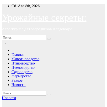
Перейти
Сб. Авг 8th, 2026
к
содержимому
Урожайные секреты:
Агро журнал для огородников и садоводов
Главная
Животноводство
Птицеводство
Пчеловодство
Садоводство
Фермерство
Разное
Новости
Новости