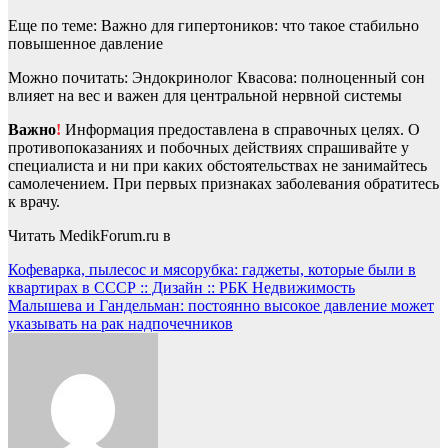
Еще по теме: Важно для гипертоников: что такое стабильно
повышенное давление
Можно почитать: Эндокринолог Квасова: полноценный сон
влияет на вес и важен для центральной нервной системы
Важно
!
Информация предоставлена в справочных целях. О
противопоказаниях и побочных действиях спрашивайте у
специалиста и ни при каких обстоятельствах не занимайтесь
самолечением. При первых признаках заболевания обратитесь
к врачу.
Читать MedikForum.ru в
Навигация
Кофеварка, пылесос и мясорубка: гаджеты, которые были в
квартирах в СССР :: Дизайн :: РБК Недвижимость
по
Малышева и Гандельман: постоянно высокое давление может
записям
указывать на рак надпочечников