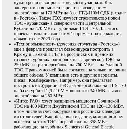
нужно решить вопрос с земельным участком. Как
альтернатива возможен вариант с возведением
энергоблока на 170 МВт на базе ГТД-110М ОДК (входит
в «Ростех»). Также ГЭХ изучает строительство новой
ТЭС «Кубанская» в северной части Центральной
Кубани на 470 МВт с турбинами ГТЭ-170. Для этого
проекта компания ждет от «Газпрома» подтверждения
подачи газа с 2029 года.
«Технопромэкспорт» (дочерняя структура «Ростеха»)
еще в феврале предлагал без конкурса построить в
Крыму и Тамани 1 ГВт на российских и иранских
газовых турбинах: один блок на Таврической ТЭС на
250 МВт и три энергоблока на 760 МВт — на Ударной
ТЭС. Правкомиссией была согласована только половина
общего объема. У компании есть и другие варианты,
писал «Коммерсантъ». Например, она предлагает
построить на Ударной ТЭС два энергоблока на ПГУ-170
на базе турбин ГТД-110М мощностью 340 МВт взамен
энергоблока на 250 МВт.
«Интер РАО» хочет расширить мощности Сочинской
ТЭС на 480 МВт и Джубгинской ТЭС на 120–130 МВт,
в том числе за счет оборудования российских заводов-
изготовителей. Как объясняло издание, компания хочет
вывести на этих ТЭС энергоблоки на 358 МВт,
работающие на турбинах Siemens и General Electric.