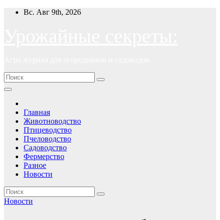
Перейти
Вс. Авг 9th, 2026
к
содержимому
Урожайные секреты:
Агро журнал для огородников и садоводов
Главная
Животноводство
Птицеводство
Пчеловодство
Садоводство
Фермерство
Разное
Новости
Новости