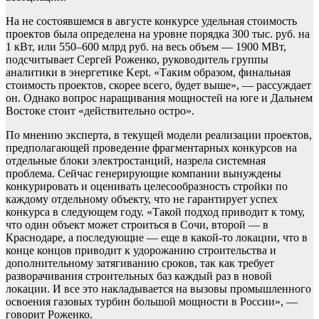
На не состоявшемся в августе конкурсе удельная стоимость
проектов была определена на уровне порядка 300 тыс. руб. на
1 кВт, или 550–600 млрд руб. на весь объем — 1900 МВт,
подсчитывает Сергей Роженко, руководитель группы
аналитики в энергетике Kept. «Таким образом, финальная
стоимость проектов, скорее всего, будет выше», — рассуждает
он. Однако вопрос наращивания мощностей на юге и Дальнем
Востоке стоит «действительно остро».
По мнению эксперта, в текущей модели реализации проектов,
предполагающей проведение фрагментарных конкурсов на
отдельные блоки электростанций, назрела системная
проблема. Сейчас генерирующие компании вынуждены
конкурировать и оценивать целесообразность стройки по
каждому отдельному объекту, что не гарантирует успех
конкурса в следующем году. «Такой подход приводит к тому,
что один объект может строиться в Сочи, второй — в
Краснодаре, а последующие — еще в какой-то локации, что в
конце концов приводит к удорожанию строительства и
дополнительному затягиванию сроков, так как требует
разворачивания строительных баз каждый раз в новой
локации. И все это накладывается на вызовы промышленного
освоения газовых турбин большой мощности в России», —
говорит Роженко.