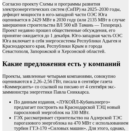
Согласно проекту Схемы и программы развития
электроэнергетических систем (СиПР) на 2025–2030 годы,
дефицит мощности в юго-западной части ОЭС Юга
оценивается в 2429 МВт в 2030 году (или 2135 МВт в случае
завершения строительства ВЛ 500 кВ Тамань — Тихорецк).
Проект недавно прошел общественные обсуждения, его
принятие ожидается до 1 декабря. Юго-западная часть ОЭС
Юга включает в себя энергосистемы Республики Адыгея и
Краснодарского края, Республики Крым и города
Севастополя, Запорожской и Херсонской областей.
Какие предложения есть у компаний
Проекты, заявленные четырьмя компаниями, совокупно
оцениваются в 2,26–2,56 ГВт, писала в сентябре газета
«Коммерсантъ» со ссылкой на письмо от 4 сентября экс-
замминистра энергетики Павла Сниккарса.
По данным издания, «ЛУКОЙЛ-Кубаньэнерго»
предлагает построить на Краснодарской ТЭЦ новый
паросиловой энергоблок на 330 МВт.
ГЭХ рассматривает строительство на Адлерской ТЭС
парогазового энергоблока на 470 МВт с использованием
турбин ГТЭ-170 «Силовых машин». Для этого, однако,