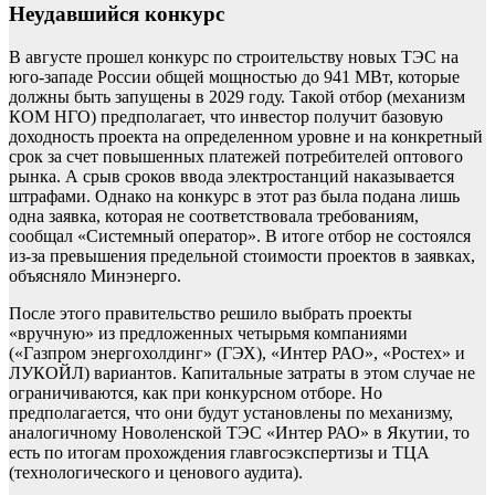
Неудавшийся конкурс
В августе прошел конкурс по строительству новых ТЭС на
юго-западе России общей мощностью до 941 МВт, которые
должны быть запущены в 2029 году. Такой отбор (механизм
КОМ НГО) предполагает, что инвестор получит базовую
доходность проекта на определенном уровне и на конкретный
срок за счет повышенных платежей потребителей оптового
рынка. А срыв сроков ввода электростанций наказывается
штрафами. Однако на конкурс в этот раз была подана лишь
одна заявка, которая не соответствовала требованиям,
сообщал «Системный оператор». В итоге отбор не состоялся
из-за превышения предельной стоимости проектов в заявках,
объясняло Минэнерго.
После этого правительство решило выбрать проекты
«вручную» из предложенных четырьмя компаниями
(«Газпром энергохолдинг» (ГЭХ), «Интер РАО», «Ростех» и
ЛУКОЙЛ) вариантов. Капитальные затраты в этом случае не
ограничиваются, как при конкурсном отборе. Но
предполагается, что они будут установлены по механизму,
аналогичному Новоленской ТЭС «Интер РАО» в Якутии, то
есть по итогам прохождения главгосэкспертизы и ТЦА
(технологического и ценового аудита).