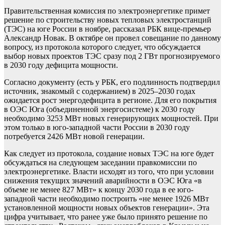
Правительственная комиссия по электроэнергетике примет
решение по строительству новых тепловых электростанций
(ТЭС) на юге России в ноябре, рассказал РБК вице-премьер
Александр Новак. В октябре он провел совещание по данному
вопросу, из протокола которого следует, что обсуждается
выбор новых проектов ТЭС сразу под 2 ГВт прогнозируемого
в 2030 году дефицита мощности.
Согласно документу (есть у РБК, его подлинность подтвердил
источник, знакомый с содержанием) в 2025–2030 годах
ожидается рост энергодефицита в регионе. Для его покрытия
в ОЭС Юга (объединенной энергосистеме) к 2030 году
необходимо 3253 МВт новых генерирующих мощностей. При
этом только в юго-западной части России в 2030 году
потребуется 2426 МВт новой генерации.
Как следует из протокола, создание новых ТЭС на юге будет
обсуждаться на следующем заседании правкомиссии по
электроэнергетике. Власти исходят из того, что при условии
снижения текущих значений аварийности в ОЭС Юга «в
объеме не менее 827 МВт» к концу 2030 года в ее юго-
западной части необходимо построить «не менее 1926 МВт
установленной мощности новых объектов генерации». Эта
цифра учитывает, что ранее уже было принято решение по