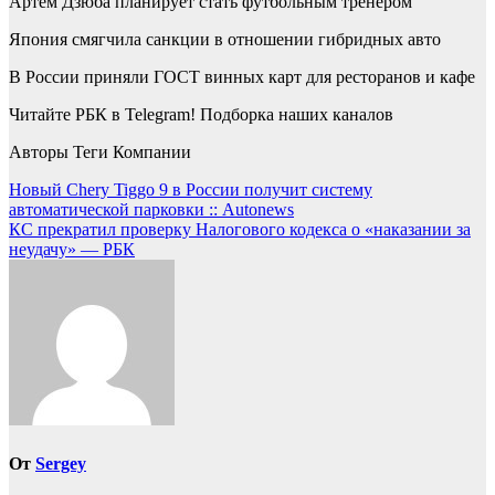
Артем Дзюба планирует стать футбольным тренером
Япония смягчила санкции в отношении гибридных авто
В России приняли ГОСТ винных карт для ресторанов и кафе
Читайте РБК в Telegram! Подборка наших каналов
Авторы Теги Компании
Навигация
Новый Chery Tiggo 9 в России получит систему
автоматической парковки :: Autonews
по
КС прекратил проверку Налогового кодекса о «наказании за
записям
неудачу» — РБК
От
Sergey