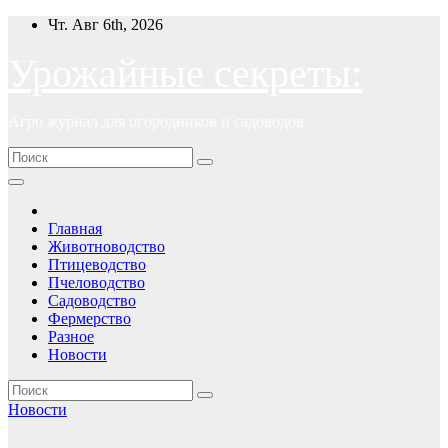
Перейти
Чт. Авг 6th, 2026
к
содержимому
Урожайные секреты:
Агро журнал для огородников и садоводов
Главная
Животноводство
Птицеводство
Пчеловодство
Садоводство
Фермерство
Разное
Новости
Новости