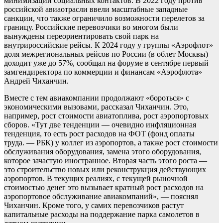
минимизации социальных контактов. В 2022 году против
российской авиаотрасли ввели масштабные западные
санкции, что также ограничило возможности перелетов за
границу. Российские перевозчики во многом были
вынуждены переориентировать свой парк на
внутрироссийские рейсы. К 2024 году у группы «Аэрофлот»
доля межрегиональных рейсов по России (в облет Москвы)
доходит уже до 57%, сообщал на форуме в сентябре первый
замгендиректора по коммерции и финансам «Аэрофлота»
Андрей Чиханчин.
Вместе с тем авиакомпании продолжают «бороться» с
экономическими вызовами, рассказал Чиханчин. Это,
например, рост стоимости авиатоплива, рост аэропортовых
сборов. «Тут две тенденции — очевидно инфляционная
тенденция, то есть рост расходов на ФОТ (фонд оплаты
труда. — РБК) у коллег из аэропортов, а также рост стоимости
обслуживания оборудования, замена этого оборудования,
которое зачастую иностранное. Вторая часть этого роста —
это строительство новых или реконструкция действующих
аэропортов. В текущих реалиях, с текущей рыночной
стоимостью денег это вызывает кратный рост расходов на
аэропортовое обслуживание авиакомпаний», — пояснял
Чиханчин. Кроме того, у самих перевозчиков растут
капитальные расходы на поддержание парка самолетов в