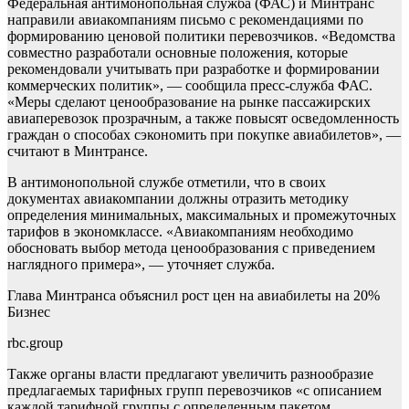
Федеральная антимонопольная служба (ФАС) и Минтранс
направили авиакомпаниям письмо с рекомендациями по
формированию ценовой политики перевозчиков. «Ведомства
совместно разработали основные положения, которые
рекомендовали учитывать при разработке и формировании
коммерческих политик», — сообщила пресс-служба ФАС.
«Меры сделают ценообразование на рынке пассажирских
авиаперевозок прозрачным, а также повысят осведомленность
граждан о способах сэкономить при покупке авиабилетов», —
считают в Минтрансе.
В антимонопольной службе отметили, что в своих
документах авиакомпании должны отразить методику
определения минимальных, максимальных и промежуточных
тарифов в экономклассе. «Авиакомпаниям необходимо
обосновать выбор метода ценообразования с приведением
наглядного примера», — уточняет служба.
Глава Минтранса объяснил рост цен на авиабилеты на 20%
Бизнес
rbc.group
Также органы власти предлагают увеличить разнообразие
предлагаемых тарифных групп перевозчиков «с описанием
каждой тарифной группы с определенным пакетом