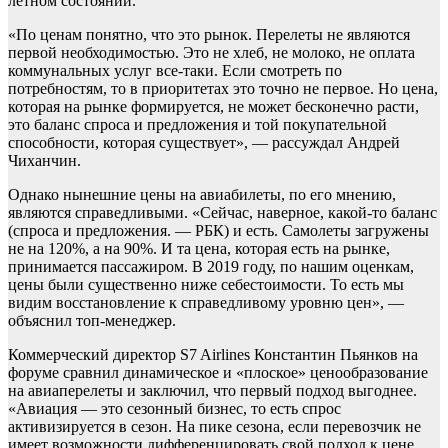
летном состоянии.
«По ценам понятно, что это рынок. Перелеты не являются
первой необходимостью. Это не хлеб, не молоко, не оплата
коммунальных услуг все-таки. Если смотреть по
потребностям, то в приоритетах это точно не первое. Но цена,
которая на рынке формируется, не может бесконечно расти,
это баланс спроса и предложения и той покупательной
способности, которая существует», — рассуждал Андрей
Чиханчин.
Однако нынешние цены на авиабилеты, по его мнению,
являются справедливыми. «Сейчас, наверное, какой-то баланс
(спроса и предложения. — РБК) и есть. Самолеты загружены
не на 120%, а на 90%. И та цена, которая есть на рынке,
принимается пассажиром. В 2019 году, по нашим оценкам,
цены были существенно ниже себестоимости. То есть мы
видим восстановление к справедливому уровню цен», —
объяснил топ-менеджер.
Коммерческий директор S7 Airlines Константин Пьянков на
форуме сравнил динамическое и «плоское» ценообразование
на авиаперелеты и заключил, что первый подход выгоднее.
«Авиация — это сезонный бизнес, то есть спрос
активизируется в сезон. На пике сезона, если перевозчик не
имеет возможности дифференцировать свой подход к цене,