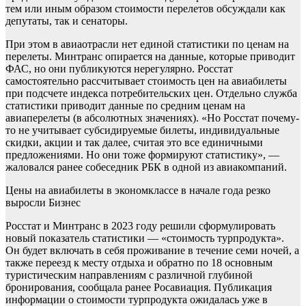
тем или иным образом стоимости перелетов обсуждали как
депутаты, так и сенаторы.
При этом в авиаотрасли нет единой статистики по ценам на
перелеты. Минтранс опирается на данные, которые приводит
ФАС, но они публикуются нерегулярно. Росстат
самостоятельно рассчитывает стоимость цен на авиабилеты
при подсчете индекса потребительских цен. Отдельно служба
статистики приводит данные по средним ценам на
авиаперелеты (в абсолютных значениях). «Но Росстат почему-
то не учитывает субсидируемые билеты, индивидуальные
скидки, акции и так далее, считая это все единичными
предложениями. Но они тоже формируют статистику», —
жаловался ранее собеседник РБК в одной из авиакомпаний.
Цены на авиабилеты в экономклассе в начале года резко
выросли
Бизнес
Росстат и Минтранс в 2023 году решили сформулировать
новый показатель статистики — «стоимость турпродукта».
Он будет включать в себя проживание в течение семи ночей, а
также переезд к месту отдыха и обратно по 18 основным
туристическим направлениям с различной глубиной
бронирования, сообщала ранее Росавиация. Публикация
информации о стоимости турпродукта ожидалась уже в