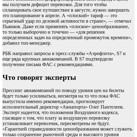
мы получаем дефицит перевозки. Для того чтобы
спланировать свое путешествие в августе, нужно завершить
это планирование в апреле. А «плоский» тариф — это
серьезный удар по деловой активности в стране», — отмечал
Пьянков. Даже если применять «плоское» ценообразование,
то только выборочно и точечно — «для решения
определенных задач на определенный промежуток времени»,
добавил топ-менеджер.
РБК направил запросы в пресс-службы «Аэрофлота», S7 и
еще ряда крупных авиакомпаний. В S7 подтвердили
получение письма ФАС с рекомендациями.
Что говорят эксперты
Прессинг авиакомпаний по поводу уровня цен на билеты
будет только усиливаться, несмотря на то что пока ФАС
выпустила именно рекомендации, прогнозирует
исполнительный директор «Авиапорта» Олег Пантелеев.
Эксперт надеется, что положения Воздушного кодекса,
гласящие о том, что плату за воздушную перевозку
устанавливает перевозчик, пересмотрены не будут.
«Гарантией справедливости ценообразования может служить
только сохранение рыночной среды и высокого уровня