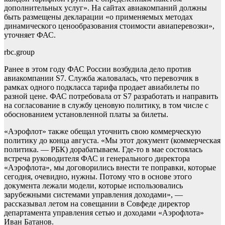
дополнительных услуг». На сайтах авиакомпаний должны
быть размещены декларации «о применяемых методах
динамического ценообразования стоимости авиаперевозки»,
уточняет ФАС.
rbc.group
Ранее в этом году ФАС России возбудила дело против
авиакомпании S7. Служба жаловалась, что перевозчик в
рамках одного подкласса тарифа продает авиабилеты по
разной цене. ФАС потребовала от S7 разработать и направить
на согласование в службу ценовую политику, в том числе с
обоснованием установленной платы за билеты.
«Аэрофлот» также обещал уточнить свою коммерческую
политику до конца августа. «Мы этот документ (коммерческая
политика. — РБК) дорабатываем. Где-то в мае состоялась
встреча руководителя ФАС и генерального директора
«Аэрофлота», мы договорились внести те поправки, которые
сегодня, очевидно, нужны. Потому что в основе этого
документа лежали модели, которые использовались
зарубежными системами управления доходами», —
рассказывал летом на совещании в Совфеде директор
департамента управления сетью и доходами «Аэрофлота»
Иван Батанов.