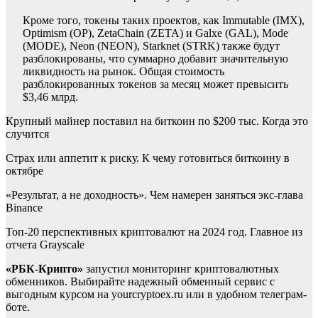
Кроме того, токены таких проектов, как Immutable (IMX),
Optimism (OP), ZetaChain (ZETA) и Galxe (GAL), Mode
(MODE), Neon (NEON), Starknet (STRK) также будут
разблокированы, что суммарно добавит значительную
ликвидность на рынок. Общая стоимость
разблокированных токенов за месяц может превысить
$3,46 млрд.
Крупный майнер поставил на биткоин по $200 тыс. Когда это
случится
Страх или аппетит к риску. К чему готовиться биткоину в
октябре
«Результат, а не доходность». Чем намерен заняться экс-глава
Binance
Топ-20 перспективных криптовалют на 2024 год. Главное из
отчета Grayscale
«РБК-Крипто»
запустил мониторинг криптовалютных
обменников. Выбирайте надежный обменный сервис с
выгодным курсом на yourcryptoex.ru или в удобном телеграм-
боте.