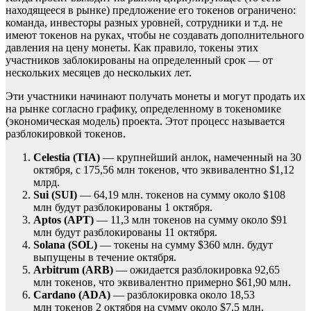
находящееся в рынке) предложение его токенов ограничено:
команда, инвесторы разных уровней, сотрудники и т.д. не
имеют токенов на руках, чтобы не создавать дополнительного
давления на цену монеты. Как правило, токены этих
участников заблокированы на определенный срок — от
нескольких месяцев до нескольких лет.
Эти участники начинают получать монеты и могут продать их
на рынке согласно графику, определенному в токеномике
(экономическая модель) проекта. Этот процесс называется
разблокировкой токенов.
Celestia (TIA)
— крупнейший анлок, намеченный на 30
октября, с 175,56 млн токенов, что эквивалентно $1,12
млрд.
Sui (SUI)
— 64,19 млн. токенов на сумму около $108
млн будут разблокированы 1 октября.
Aptos (APT)
— 11,3 млн токенов на сумму около $91
млн будут разблокированы 11 октября.
Solana (SOL)
— токены на сумму $360 млн. будут
выпущены в течение октября.
Arbitrum (ARB)
— ожидается разблокировка 92,65
млн токенов, что эквивалентно примерно $61,90 млн.
Cardano (ADA)
— разблокировка около 18,53
млн токенов 2 октября на сумму около $7,5 млн.