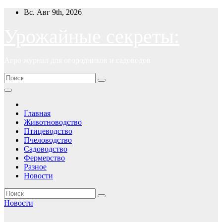
Перейти
Вс. Авг 9th, 2026
к
содержимому
Урожайные секреты:
Агро журнал для огородников и садоводов
Главная
Животноводство
Птицеводство
Пчеловодство
Садоводство
Фермерство
Разное
Новости
Новости