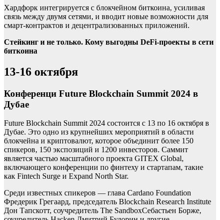
Хардфорк интегрируется с блокчейном биткоина, усиливая
связь между двумя сетями, и вводит новые возможности для
смарт-контрактов и децентрализованных приложений.
Стейкинг и не только. Кому выгодны DeFi-проекты в сети
биткоина
13-16 октября
Конференци Future Blockchain Summit 2024 в
Дубае
Future Blockchain Summit 2024 состоится с 13 по 16 октября в
Дубае. Это одно из крупнейших мероприятий в области
блокчейна и криптовалют, которое объединит более 150
спикеров, 150 экспозиций и 1200 инвесторов. Саммит
является частью масштабного проекта GITEX Global,
включающего конференции по финтеху и стартапам, такие
как Fintech Surge и Expand North Star.
Среди известных спикеров — глава Cardano Foundation
Фредерик Грегаард, председатель Blockchain Research Institute
Дон Тапскотт, соучредитель The SandboxСебастьен Борже,
соучредитель Hacken Дмитрий Будорин и другие.