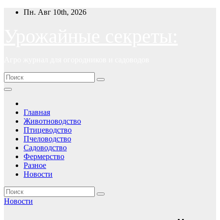
Перейти
Пн. Авг 10th, 2026
к
содержимому
Урожайные секреты:
Агро журнал для огородников и садоводов
Главная
Животноводство
Птицеводство
Пчеловодство
Садоводство
Фермерство
Разное
Новости
Новости