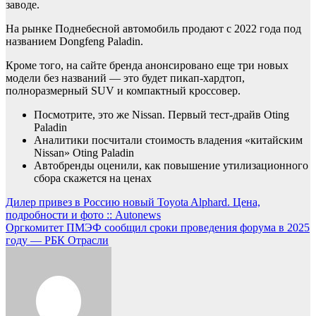
заводе.
На рынке Поднебесной автомобиль продают с 2022 года под
названием Dongfeng Paladin.
Кроме того, на сайте бренда анонсировано еще три новых
модели без названий — это будет пикап-хардтоп,
полноразмерный SUV и компактный кроссовер.
Посмотрите, это же Nissan. Первый тест-драйв Oting
Paladin
Аналитики посчитали стоимость владения «китайским
Nissan» Oting Paladin
Автобренды оценили, как повышение утилизационного
сбора скажется на ценах
Навигация
Дилер привез в Россию новый Toyota Alphard. Цена,
подробности и фото :: Autonews
по
Оргкомитет ПМЭФ сообщил сроки проведения форума в 2025
записям
году — РБК Отрасли