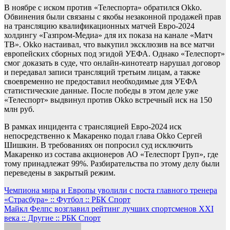
В ноябре с иском против «Телеспорта» обратился Okko.
Обвинения были связаны с якобы незаконной продажей прав
на трансляцию квалификационных матчей Евро-2024
холдингу «Газпром-Медиа» для их показа на канале «Матч
ТВ». Okko настаивал, что выкупил эксклюзив на все матчи
европейских сборных под эгидой УЕФА. Однако «Телеспорт»
смог доказать в суде, что онлайн-кинотеатр нарушал договор
и передавал записи трансляций третьим лицам, а также
своевременно не предоставил необходимые для УЕФА
статистические данные. После победы в этом деле уже
«Телеспорт» выдвинул против Okko встречный иск на 150
млн руб.
В рамках инцидента с трансляцией Евро-2024 иск
непосредственно к Макаренко подал глава Okko Сергей
Шишкин. В требованиях он попросил суд исключить
Макаренко из состава акционеров АО «Телеспорт Груп», где
тому принадлежат 99%. Разбирательства по этому делу были
переведены в закрытый режим.
Навигация
Чемпиона мира и Европы уволили с поста главного тренера
«Страсбура» :: Футбол :: РБК Спорт
по
Майкл Фелпс возглавил рейтинг лучших спортсменов ХХI
записям
века :: Другие :: РБК Спорт