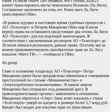
Ранее 18 июля «Матч ТВ» объявил, что с сезона 2024/25
начнет транслировать матчи чемпионата Испании (Ла Лиги).
Соглашение заключено на семь лет. Ранее матч Ла Лиги
транслировал Okko.
«В рамках идущих в настоящее время судебных процессов с
АО «Телеспорт» и Петром Макаренко Okko еще 8 июля
вернул права на оставшиеся предстоящие два сезона Ла Лиги
АО «Телеспорт» для последующей монетизации. В
соответствии с заключенным договором АО «Телеспорт» до
20 июля обязался реализовать данные права. Поэтому мы не
можем прокомментировать приобретение прав на Ла Лигу
каналом «Матч ТВ», — сообщили в Okko.
rbc.group
Главе и основному владельцу АО «Телеспорт» Петру
Макаренко ранее были предъявлены обвинения в совершении
преступлений по статьям «Мошенничество» и
«Злоупотребление полномочиями». В начале апреля
Макаренко был отправлен под домашний арест. В
правоохранительные органы с заявлением в отношении
Макаренко обратился «Сбер»: банк хочет взыскать с главы
«Телеспорта» ущерб по кредиту в размере более 5,7 млрд руб.
Кредит был выдан для покупки прав на трансляции.