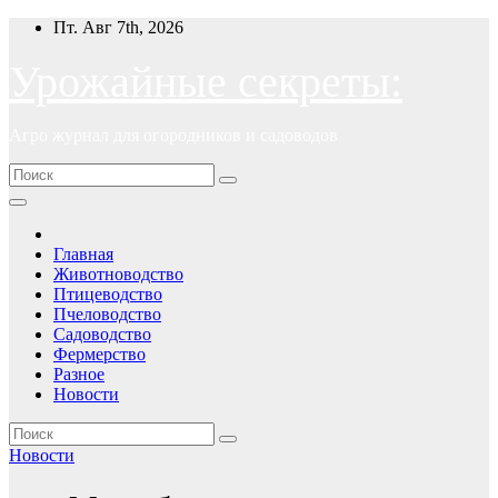
Перейти
Пт. Авг 7th, 2026
к
содержимому
Урожайные секреты:
Агро журнал для огородников и садоводов
Главная
Животноводство
Птицеводство
Пчеловодство
Садоводство
Фермерство
Разное
Новости
Новости