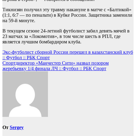
Тикнизян получил эту травму накануне в матче с «Балтикой»
(1:1, 6:7 — по пенальти) в Кубке России. Защитника заменили
на 59-й минуте.
В текущем сезоне 24-летний футболист забил девять мячей в
23 матчах за «Локомотив», в том числе шесть в РПЛ, где
является лучшим бомбардиром клуба.
Навигация
Экс-футболист сборной России перешел в казахстанский клуб
:: Футбол :: РБК Спорт
по
Спортдиректор «Манчестер Сити» назвал позором
записям
жеребьевку 1/4 финала ЛЧ :: Футбол :: РБК Спорт
От
Sergey