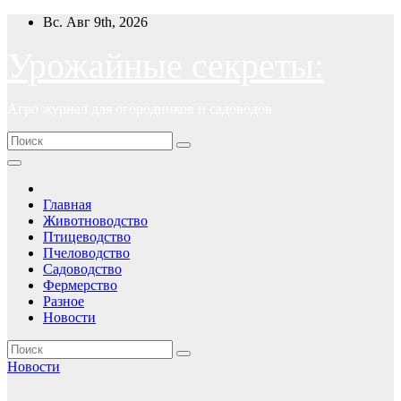
Перейти
Вс. Авг 9th, 2026
к
содержимому
Урожайные секреты:
Агро журнал для огородников и садоводов
Главная
Животноводство
Птицеводство
Пчеловодство
Садоводство
Фермерство
Разное
Новости
Новости