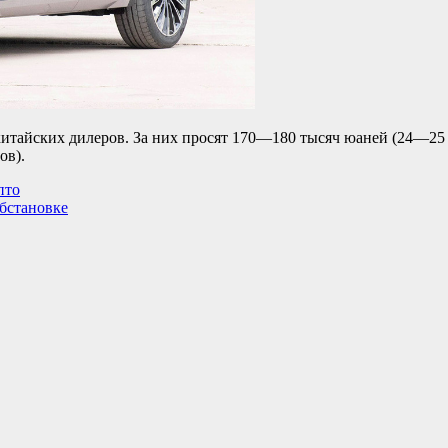
китайских дилеров. За них просят 170—180 тысяч юаней (24—25
ов).
пто
бстановке