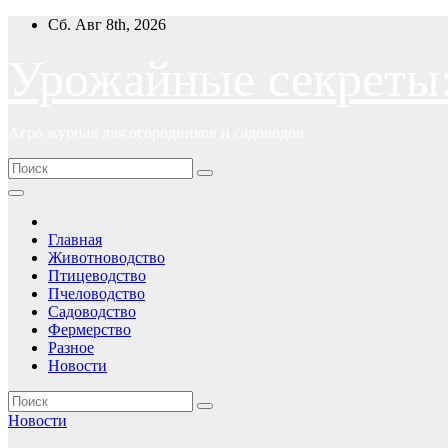
Перейти
Сб. Авг 8th, 2026
к
содержимому
Урожайные секреты
Агро журнал для огородников и садоводов
Главная
Животноводство
Птицеводство
Пчеловодство
Садоводство
Фермерство
Разное
Новости
Новости