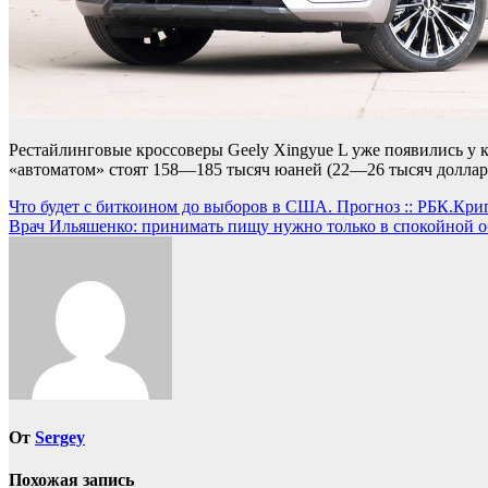
Рестайлинговые кроссоверы Geely Xingyue L уже появились у 
«автоматом» стоят 158—185 тысяч юаней (22—26 тысяч доллар
Навигация
Что будет с биткоином до выборов в США. Прогноз :: РБК.Кри
Врач Ильяшенко: принимать пищу нужно только в спокойной о
по
записям
От
Sergey
Похожая запись