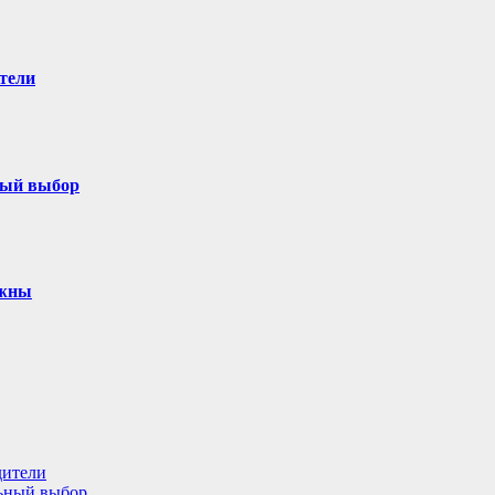
тели
ный выбор
ужны
дители
льный выбор