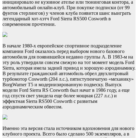
инициировало не кузовное ателье или тюнинговая контора, а
автомобильный онлайн-клуб. При покупке подписки (от 99
фунтов стерлингов) у членов клуба появится шанс выиграть
легендарный хот-хэтч Ford Sierra RS500 Cosworth в
современном прочтении.
В начале 1980-х европейское спортивное подразделение
компании Ford оказалось перед выбором нового базового
автомобиля для появившейся недавно группы А. В 1983-м на
эту роль утвердили совсем свежую на тот момент модель Ford
Sierra, которая имела задний привод и хорошую аэродинамику.
В результате гражданский автомобиль обрел двухлитровый
турбомотор Cosworth (204 л.с.), пятиступенчатую «механику»
BorgWarner T5 и модернизированную подвеску. Выпуск
модели Ford Sierra RS Cosworth был начат в 1986 году, а еще
год спустя свет увидела еще более мощная (227 л.с.) и
эффектная Sierra RS500 Cosworth с развитым
аэродинамическим обвесом.
Именно эта версия стала источником вдохновения для нового
клубного проекта. Всего было сделано 500 экземпляров, а в