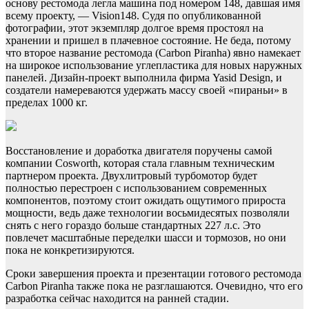
основу рестомода легла машина под номером 148, давшая имя
всему проекту, — Vision148. Судя по опубликованной
фотографии, этот экземпляр долгое время простоял на
хранении и пришел в плачевное состояние. Не беда, потому
что второе название рестомода (Carbon Piranha) явно намекает
на широкое использование углепластика для новых наружных
панелей. Дизайн-проект выполнила фирма Yasid Design, и
создатели намереваются удержать массу своей «пираньи» в
пределах 1000 кг.
Восстановление и доработка двигателя поручены самой
компании Cosworth, которая стала главным техническим
партнером проекта. Двухлитровый турбомотор будет
полностью перестроен с использованием современных
компонентов, поэтому стоит ожидать ощутимого прироста
мощности, ведь даже технологии восьмидесятых позволяли
снять с него гораздо больше стандартных 227 л.с. Это
повлечет масштабные переделки шасси и тормозов, но они
пока не конкретизируются.
Сроки завершения проекта и презентации готового рестомода
Carbon Piranha также пока не разглашаются. Очевидно, что его
разработка сейчас находится на ранней стадии.