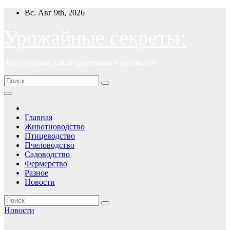
Перейти
Вс. Авг 9th, 2026
к
содержимому
Урожайные секреты:
Агро журнал для огородников и садоводов
Главная
Животноводство
Птицеводство
Пчеловодство
Садоводство
Фермерство
Разное
Новости
Новости