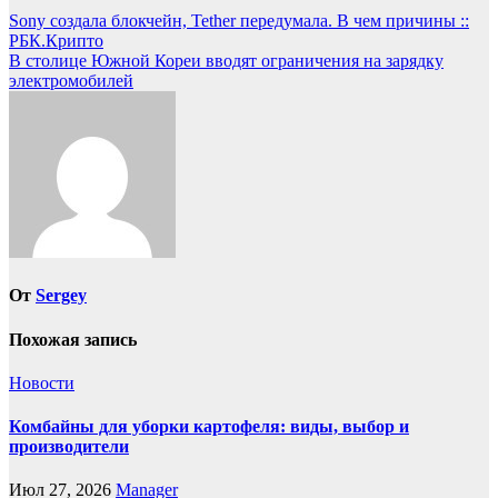
Навигация
Sony создала блокчейн, Tether передумала. В чем причины ::
РБК.Крипто
по
В столице Южной Кореи вводят ограничения на зарядку
записям
электромобилей
От
Sergey
Похожая запись
Новости
Комбайны для уборки картофеля: виды, выбор и
производители
Июл 27, 2026
Manager