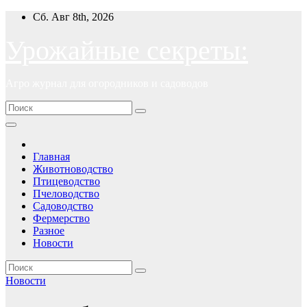
Перейти
Сб. Авг 8th, 2026
к
содержимому
Урожайные секреты:
Агро журнал для огородников и садоводов
Главная
Животноводство
Птицеводство
Пчеловодство
Садоводство
Фермерство
Разное
Новости
Новости