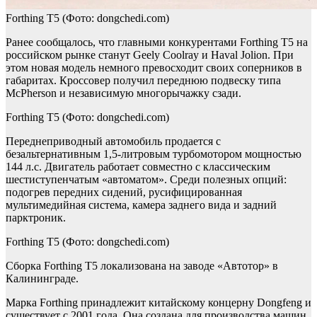
Forthing T5
(Фото: dongchedi.com)
Ранее сообщалось, что главными конкурентами Forthing T5 на
российском рынке станут Geely Coolray и Haval Jolion. При
этом новая модель немного превосходит своих соперников в
габаритах. Кроссовер получил переднюю подвеску типа
McPherson и независимую многорычажку сзади.
Forthing T5
(Фото: dongchedi.com)
Переднеприводный автомобиль продается с
безальтернативным 1,5-литровым турбомотором мощностью
144 л.с. Двигатель работает совместно с классическим
шестиступенчатым «автоматом». Среди полезных опций:
подогрев передних сидений, русифицированная
мультимедийная система, камера заднего вида и задний
парктроник.
Forthing T5
(Фото: dongchedi.com)
Сборка Forthing T5 локализована на заводе «Автотор» в
Калининграде.
Марка Forthing принадлежит китайскому концерну Dongfeng и
существует с 2001 года. Она создана для производства машин