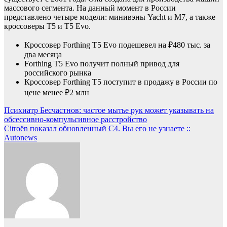
массового сегмента. На данный момент в России
представлено четыре модели: минивэны Yacht и M7, а также
кроссоверы T5 и T5 Evo.
Кроссовер Forthing T5 Evo подешевел на ₽480 тыс. за
два месяца
Forthing T5 Evo получит полный привод для
российского рынка
Кроссовер Forthing T5 поступит в продажу в России по
цене менее ₽2 млн
Навигация
Психиатр Бесчастнов: частое мытье рук может указывать на
обсессивно-компульсивное расстройство
по
Citroën показал обновленный C4. Вы его не узнаете ::
записям
Autonews