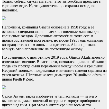
Только сейчас, спустя пять лет, этот автомобиль предстал в
серийном виде. И, что удивительно, сохранил исходное
название.
Напомним, компания Ginetta основана в 1958 году, а ее
основная специализация — легкие гоночные машины для
кольцевых заездов. Дорожные автомобили тоже есть в
производственной программе, но после 1993 года компания
возвращается к ним лишь эпизодически. Akula призвана
вернуть это направление на постоянную основу.
По сравнению с прототипом 2019 года, Ginetta Akula заметно
изменилась внешне. В частности, появился привычный капот,
тогда как прежде были перемычки между носом и крыльями.
Несущий монокок, подрамники и внешние панели сделаны из
углепластика. Штатные колеса диаметром 20 дюймов обуты в
шины Pirelli P Zero.
Салон Акулы также изобилует углепластиком — из него
выполнены даже гоночный штурвал и корпус приборного
щитка над ним. При этом в интерьере нашлось место