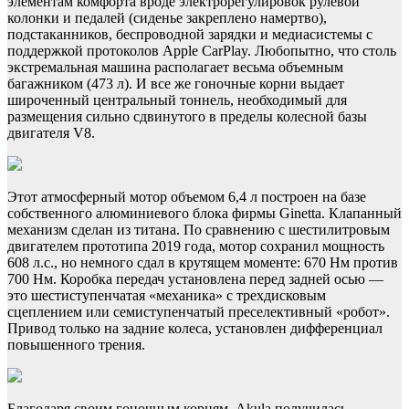
элементам комфорта вроде электрорегулировок рулевой
колонки и педалей (сиденье закреплено намертво),
подстаканников, беспроводной зарядки и медиасистемы с
поддержкой протоколов Apple CarPlay. Любопытно, что столь
экстремальная машина располагает весьма объемным
багажником (473 л). И все же гоночные корни выдает
широченный центральный тоннель, необходимый для
размещения сильно сдвинутого в пределы колесной базы
двигателя V8.
Этот атмосферный мотор объемом 6,4 л построен на базе
собственного алюминиевого блока фирмы Ginetta. Клапанный
механизм сделан из титана. По сравнению с шестилитровым
двигателем прототипа 2019 года, мотор сохранил мощность
608 л.с., но немного сдал в крутящем моменте: 670 Нм против
700 Нм. Коробка передач установлена перед задней осью —
это шестиступенчатая «механика» с трехдисковым
сцеплением или семиступенчатый преселективный «робот».
Привод только на задние колеса, установлен дифференциал
повышенного трения.
Благодаря своим гоночным корням, Akula получилась