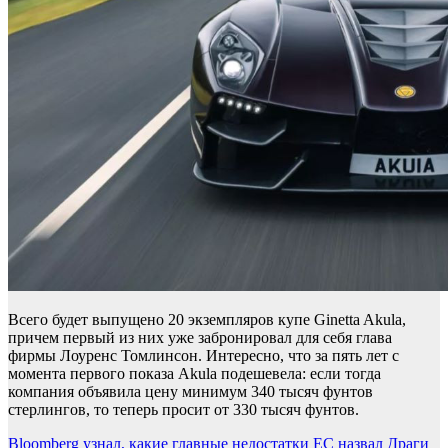
Всего будет выпущено 20 экземпляров купе Ginetta Akula,
причем первый из них уже забронировал для себя глава
фирмы Лоуренс Томлинсон. Интересно, что за пять лет с
момента первого показа Akula подешевела: если тогда
компания объявила цену минимум 340 тысяч фунтов
стерлингов, то теперь просит от 330 тысяч фунтов.
Навигация
Bloomberg узнал, какие главные недостатки ЕС назвал Драги