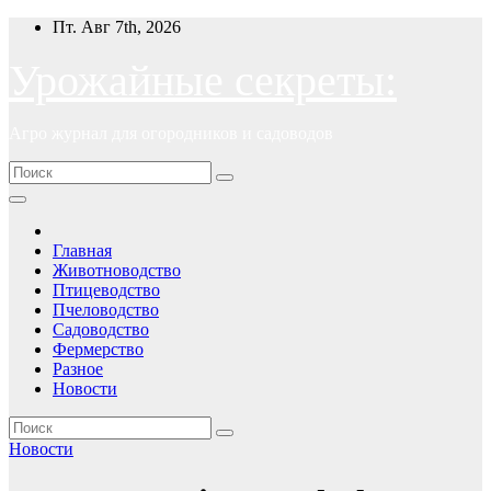
Перейти
Пт. Авг 7th, 2026
к
содержимому
Урожайные секреты:
Агро журнал для огородников и садоводов
Главная
Животноводство
Птицеводство
Пчеловодство
Садоводство
Фермерство
Разное
Новости
Новости