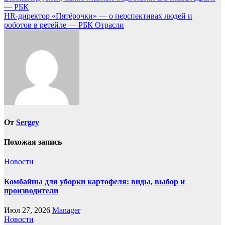
— РБК
по
HR-директор «Пятёрочки» — о перспективах людей и
записям
роботов в ретейле — РБК Отрасли
От
Sergey
Похожая запись
Новости
Комбайны для уборки картофеля: виды, выбор и
производители
Июл 27, 2026
Manager
Новости