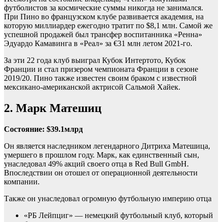
футболистов за космические суммы никогда не занимался.
При Пино во французском клубе развивается академия, на
которую миллиардер ежегодно тратит по $8,1 млн. Самой же
успешной продажей был трансфер воспитанника «Ренна»
Эдуардо Камавинга в «Реал» за €31 млн летом 2021-го.
За эти 22 года клуб выиграл Кубок Интертото, Кубок
Франции и стал призером чемпионата Франции в сезоне
2019/20. Пино также известен своим браком с известной
мексикано-американской актрисой Сальмой Хайек.
2. Марк Матешиц
Состояние: $39.1млрд
Он является наследником легендарного Дитриха Матешица,
умершего в прошлом году. Марк, как единственный сын,
унаследовал 49% акций своего отца в Red Bull GmbH.
Впоследствии он отошел от операционной деятельности
компании.
Также он унаследовал огромную футбольную империю отца
«РБ Лейпциг» — немецкий футбольный клуб, который