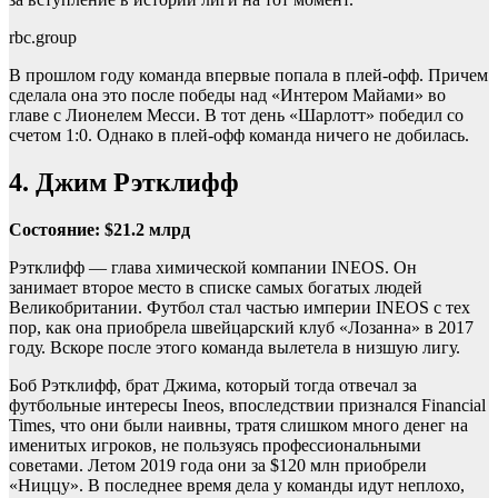
rbc.group
В прошлом году команда впервые попала в плей-офф. Причем
сделала она это после победы над «Интером Майами» во
главе с Лионелем Месси. В тот день «Шарлотт» победил со
счетом 1:0. Однако в плей-офф команда ничего не добилась.
4. Джим Рэтклифф
Состояние: $21.2 млрд
Рэтклифф — глава химической компании INEOS. Он
занимает второе место в списке самых богатых людей
Великобритании. Футбол стал частью империи INEOS с тех
пор, как она приобрела швейцарский клуб «Лозанна» в 2017
году. Вскоре после этого команда вылетела в низшую лигу.
Боб Рэтклифф, брат Джима, который тогда отвечал за
футбольные интересы Ineos, впоследствии признался Financial
Times, что они были наивны, тратя слишком много денег на
именитых игроков, не пользуясь профессиональными
советами. Летом 2019 года они за $120 млн приобрели
«Ниццу». В последнее время дела у команды идут неплохо,