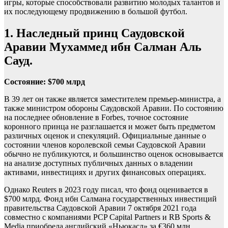
игры, которые способствовали развитию молодых талантов и
их последующему продвижению в большой футбол.
1. Наследный принц Саудовской
Аравии Мухаммед ибн Салман Аль
Сауд.
Состояние: $700 млрд
В 39 лет он также является заместителем премьер-министра, а
также министром обороны Саудовской Аравии. По состоянию
на последнее обновление в Forbes, точное состояние
коронного принца не разглашается и может быть предметом
различных оценок и спекуляций. Официальные данные о
состоянии членов королевской семьи Саудовской Аравии
обычно не публикуются, и большинство оценок основывается
на анализе доступных публичных данных о владении
активами, инвестициях и других финансовых операциях.
Однако Reuters в 2023 году писал, что фонд оценивается в
$700 млрд. Фонд ибн Салмана государственных инвестиций
правительства Саудовской Аравии 7 октября 2021 года
совместно с компаниями PCP Capital Partners и RB Sports &
Media приобрела английский «Ньюкасл» за €360 млн.