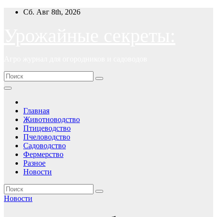
Перейти
Сб. Авг 8th, 2026
к
содержимому
Урожайные секреты:
Агро журнал для огородников и садоводов
Главная
Животноводство
Птицеводство
Пчеловодство
Садоводство
Фермерство
Разное
Новости
Новости