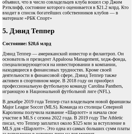
объявил, что в число совладельцев клуба вошел сэр Джим
Рэтклифф, состояние которого оценивается в $21.2 млрд. Кто
входит в список богатейших собственников клубов — в
материале «РБК Спорт»
5. Дэвид Теппер
Состояние: $20,6 млрд
Дэвид Теппер — американский инвестор и филантроп. Он
основатель и президент Appaloosa Management, хедж-фонда,
специализирующегося на инвестировании в компании,
находящиеся в финансовых трудностях. Кроме своей
деятельности в финансовой сфере, Дэвид Теппер также
активен в спортивном мире. В 2018 году он приобрел
профессиональную футбольную команду Carolina Panthers,
играющую в Национальной футбольной лиге (NFL).
В декабре 2019 года Теппер стал владельцем новой франшизы
Major League Soccer (MLS). Команда из столицы Северной
Каролины получила название «Шарлотт» и начала свое
участие в MLS с сезона 2022 года. В 2019 году The Athletic
писал, что Теппер заплатил около $325 млн за вступление в
MLS для «Шарлотт». Это одна из самых больших сумм платы
за вступление в истории лиги на тот момент.