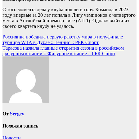
С того момента дела у клуба пошли в гору. Команда в 2023
году впервые за 20 лет попала в Лигу чемпионов с четвертого
места в Английской премьер лиге (АПЛ). Однако выйти из
своего квартета клубу не удалось.
Навигация
Россиянка победила первую ракетку мира в полуфинале
турнира WTA в Дубае :: Теннис :: РБК Спорт
по
Тарасова назвала главные открытия сезона в российском
записям
фигурном катании :: Фигурное катание :: РБК Спорт
От
Sergey
Похожая запись
Новости