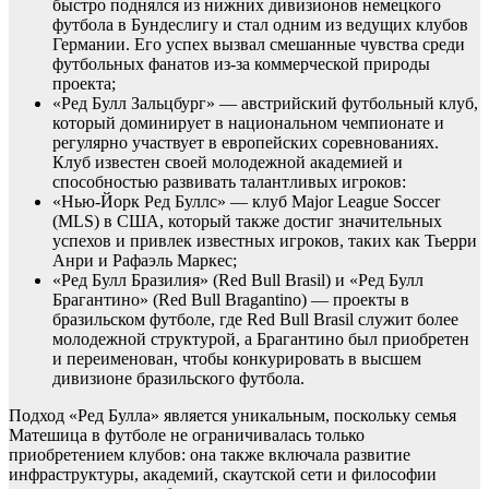
быстро поднялся из нижних дивизионов немецкого
футбола в Бундеслигу и стал одним из ведущих клубов
Германии. Его успех вызвал смешанные чувства среди
футбольных фанатов из-за коммерческой природы
проекта;
«Ред Булл Зальцбург» — австрийский футбольный клуб,
который доминирует в национальном чемпионате и
регулярно участвует в европейских соревнованиях.
Клуб известен своей молодежной академией и
способностью развивать талантливых игроков:
«Нью-Йорк Ред Буллс» — клуб Major League Soccer
(MLS) в США, который также достиг значительных
успехов и привлек известных игроков, таких как Тьерри
Анри и Рафаэль Маркес;
«Ред Булл Бразилия» (Red Bull Brasil) и «Ред Булл
Брагантино» (Red Bull Bragantino) — проекты в
бразильском футболе, где Red Bull Brasil служит более
молодежной структурой, а Брагантино был приобретен
и переименован, чтобы конкурировать в высшем
дивизионе бразильского футбола.
Подход «Ред Булла» является уникальным, поскольку семья
Матешица в футболе не ограничивалась только
приобретением клубов: она также включала развитие
инфраструктуры, академий, скаутской сети и философии