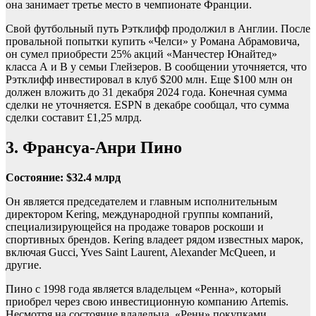
она занимает третье место в чемпионате Франции.
Свой футбольный путь Рэтклифф продолжил в Англии. После
провальной попытки купить «Челси» у Романа Абрамовича,
он сумел приобрести 25% акций «Манчестер Юнайтед»
класса А и В у семьи Глейзеров. В сообщении уточняется, что
Рэтклифф инвестировал в клуб $200 млн. Еще $100 млн он
должен вложить до 31 декабря 2024 года. Конечная сумма
сделки не уточняется. ESPN в декабре сообщал, что сумма
сделки составит £1,25 млрд.
3. Франсуа-Анри Пино
Состояние: $32.4 млрд
Он является председателем и главным исполнительным
директором Kering, международной группы компаний,
специализирующейся на продаже товаров роскоши и
спортивных брендов. Kering владеет рядом известных марок,
включая Gucci, Yves Saint Laurent, Alexander McQueen, и
другие.
Пино с 1998 года является владельцем «Ренна», который
приобрел через свою инвестиционную компанию Artemis.
Несмотря на состояние владельца, «Ренн» покупками