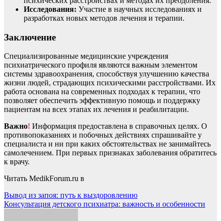
психических расстройствах и методах их преодоления.
Исследования:
Участие в научных исследованиях и
разработках новых методов лечения и терапии.
Заключение
Специализированные медицинские учреждения
психиатрического профиля являются важным элементом
системы здравоохранения, способствуя улучшению качества
жизни людей, страдающих психическими расстройствами. Их
работа основана на современных подходах к терапии, что
позволяет обеспечить эффективную помощь и поддержку
пациентам на всех этапах их лечения и реабилитации.
Важно
!
Информация предоставлена в справочных целях. О
противопоказаниях и побочных действиях спрашивайте у
специалиста и ни при каких обстоятельствах не занимайтесь
самолечением. При первых признаках заболевания обратитесь
к врачу.
Читать MedikForum.ru в
Навигация
Вывод из запоя: путь к выздоровлению
Консультация детского психиатра: важность и особенности
по