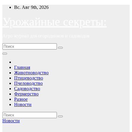
Перейти
Вс. Авг 9th, 2026
к
содержимому
Урожайные секреты:
Агро журнал для огородников и садоводов
Главная
Животноводство
Птицеводство
Пчеловодство
Садоводство
Фермерство
Разное
Новости
Новости