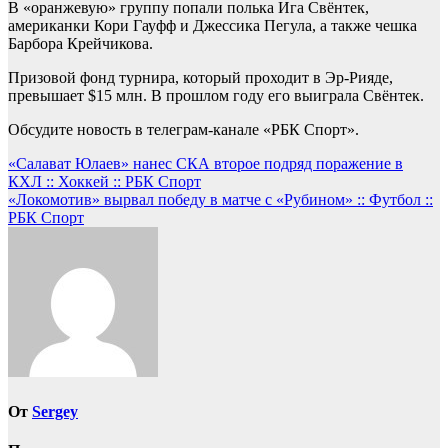
В «оранжевую» группу попали полька Ига Свёнтек,
американки Кори Гауфф и Джессика Пегула, а также чешка
Барбора Крейчикова.
Призовой фонд турнира, который проходит в Эр-Рияде,
превышает $15 млн. В прошлом году его выиграла Свёнтек.
Обсудите новость в телеграм-канале «РБК Спорт».
Навигация
«Салават Юлаев» нанес СКА второе подряд поражение в
КХЛ :: Хоккей :: РБК Спорт
по
«Локомотив» вырвал победу в матче с «Рубином» :: Футбол ::
записям
РБК Спорт
От
Sergey