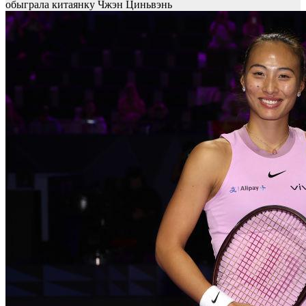
обыграла китаянку Чжэн Циньвэнь