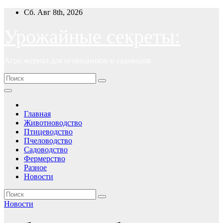
Перейти
Сб. Авг 8th, 2026
к
содержимому
Урожайные секреты:
Агро журнал для огородников и садоводов
Главная
Животноводство
Птицеводство
Пчеловодство
Садоводство
Фермерство
Разное
Новости
Новости