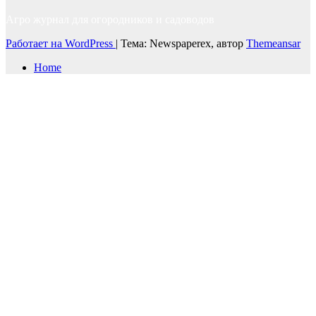
Агро журнал для огородников и садоводов
Работает на WordPress
|
Тема: Newspaperex, автор
Themeansar
Home