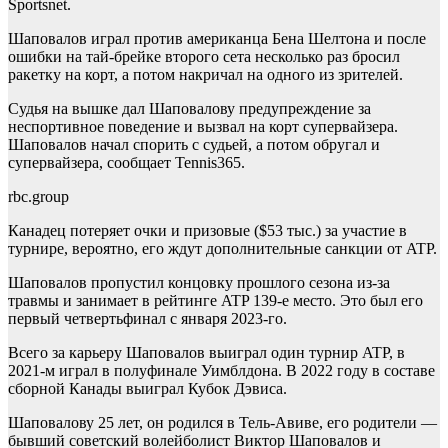
Sportsnet.
Шаповалов играл против американца Бена Шелтона и после
ошибки на тай-брейке второго сета несколько раз бросил
ракетку на корт, а потом накричал на одного из зрителей.
Судья на вышке дал Шаповалову предупреждение за
неспортивное поведение и вызвал на корт супервайзера.
Шаповалов начал спорить с судьей, а потом обругал и
супервайзера, сообщает Tennis365.
rbc.group
Канадец потеряет очки и призовые ($53 тыс.) за участие в
турнире, вероятно, его ждут дополнительные санкции от ATP.
Шаповалов пропустил концовку прошлого сезона из-за
травмы и занимает в рейтинге ATP 139-е место. Это был его
первый четвертьфинал с января 2023-го.
Всего за карьеру Шаповалов выиграл один турнир ATP, в
2021-м играл в полуфинале Уимблдона. В 2022 году в составе
сборной Канады выиграл Кубок Дэвиса.
Шаповалову 25 лет, он родился в Тель-Авиве, его родители —
бывший советский волейболист Виктор Шаповалов и