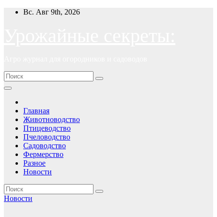
Перейти
Вс. Авг 9th, 2026
к
содержимому
Урожайные секреты:
Агро журнал для огородников и садоводов
Главная
Животноводство
Птицеводство
Пчеловодство
Садоводство
Фермерство
Разное
Новости
Новости