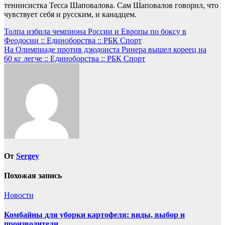
теннисистка Тесса Шаповалова. Сам Шаповалов говорил, что
чувствует себя и русским, и канадцем.
Навигация
Толпа избила чемпиона России и Европы по боксу в
Феодосии :: Единоборства :: РБК Спорт
по
На Олимпиаде против дзюдоиста Ринера вышел кореец на
записям
60 кг легче :: Единоборства :: РБК Спорт
От
Sergey
Похожая запись
Новости
Комбайны для уборки картофеля: виды, выбор и
производители