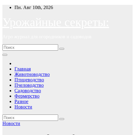
Перейти
Пн. Авг 10th, 2026
к
содержимому
Урожайные секреты:
Агро журнал для огородников и садоводов
Главная
Животноводство
Птицеводство
Пчеловодство
Садоводство
Фермерство
Разное
Новости
Новости