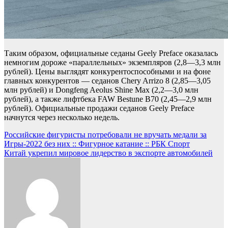
Таким образом, официальные седаны Geely Preface оказалась
немногим дороже «параллельных» экземпляров (2,8—3,3 млн
рублей). Цены выглядят конкурентоспособными и на фоне
главных конкурентов — седанов Chery Arrizo 8 (2,85—3,05
млн рублей) и Dongfeng Aeolus Shine Max (2,2—3,0 млн
рублей), а также лифтбека FAW Bestune B70 (2,45—2,9 млн
рублей). Официальные продажи седанов Geely Preface
начнутся через несколько недель.
Навигация
Российские фигуристы потребовали не вручать медали за
Игры-2022 без них :: Фигурное катание :: РБК Спорт
по
Китай укрепил мировое лидерство в экспорте автомобилей
записям