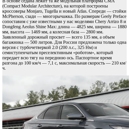
В основе седана лежит та же модульная платформа CMA
(Compact Modular Architecture), на которой построены
кроссоверы Monjaro, Tugella и новый Atlas. Спереди — стойки
McPherson, сзади — многорычажка. По размерам Geely Preface
сопоставим с уже известными у нас моделями Chery Arrizo 8 и
Dongfeng Aeolus Shine Max: длина — 4825 мм, ширина — 1880
мм, высота — 1469 мм, а колесная база — 2800 мм.
Заявленный дорожный просвет — всего 135 мм, а объем
багажника — 500 литров. Для России предложена только одна
версия с турбочетверкой 2.0 (200 л.с., 325 Нм) и
семиступенчатым преселективным «роботом», который
передает всю тягу на переднюю ось. Паспортное время
разгона до 100 км/ч — 7,1 с, максимальная скорость — 210 км/
ч.