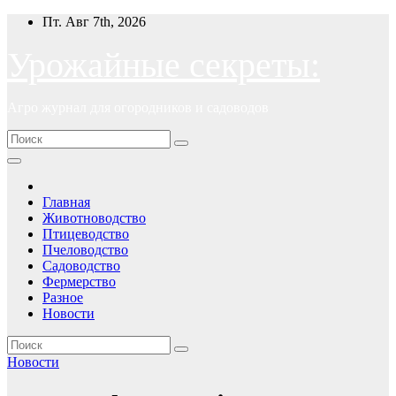
Перейти
Пт. Авг 7th, 2026
к
содержимому
Урожайные секреты:
Агро журнал для огородников и садоводов
Главная
Животноводство
Птицеводство
Пчеловодство
Садоводство
Фермерство
Разное
Новости
Новости