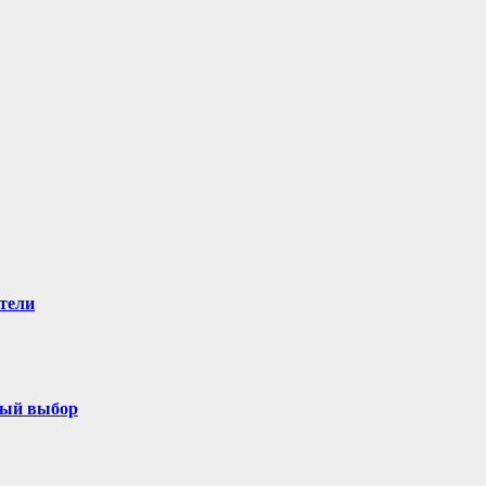
тели
ный выбор