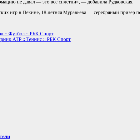
рмацию не давал — это все сплетни», — добавила Рудковская.
ких игр в Пекине, 18-летняя Муравьева — серебряный призер п
» :: Футбол :: РБК Спорт
рнир ATP :: Теннис :: РБК Спорт
тели