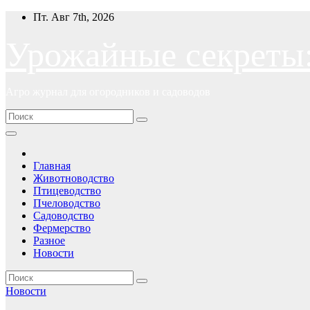
Перейти
Пт. Авг 7th, 2026
к
содержимому
Урожайные секреты
Агро журнал для огородников и садоводов
Главная
Животноводство
Птицеводство
Пчеловодство
Садоводство
Фермерство
Разное
Новости
Новости