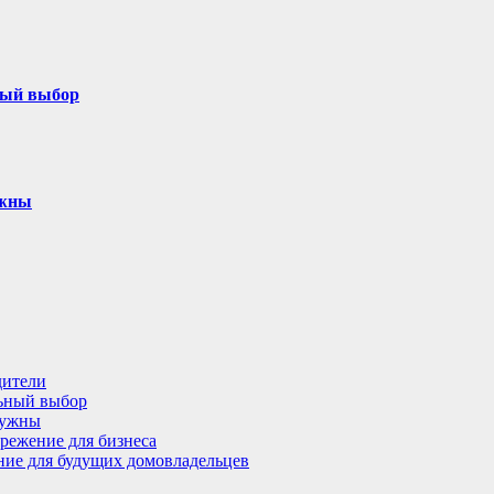
ный выбор
ужны
дители
льный выбор
нужны
режение для бизнеса
ение для будущих домовладельцев