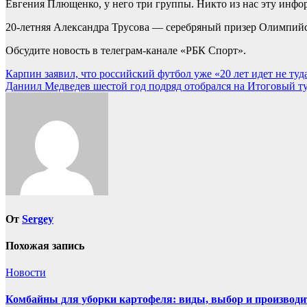
Евгения Плющенко, у него три группы. Никто из нас эту инфо
20-летняя Александра Трусова — серебряный призер Олимпийс
Обсудите новость в телеграм-канале «РБК Спорт».
Навигация
Карпин заявил, что российский футбол уже «20 лет идет не туда
Даниил Медведев шестой год подряд отобрался на Итоговый ту
по
записям
От
Sergey
Похожая запись
Новости
Комбайны для уборки картофеля: виды, выбор и производи