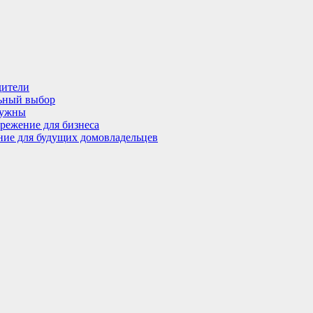
дители
льный выбор
нужны
режение для бизнеса
ение для будущих домовладельцев