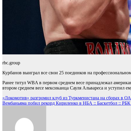
rbc.group
Курбанов выиграл все свои 25 поединков на профессиональном 
Ранее титул WBA в первом среднем весе принадлежал американ
втором среднем весе мексиканца Сауля Альвареса и уступил е
Навигация
«Локомотив» разгромил клуб из Туркменистана на сборах в ОАЭ
Вембаньяма побил рекорд Кириленко в НБА :: Баскетбол :: РБ
по
записям