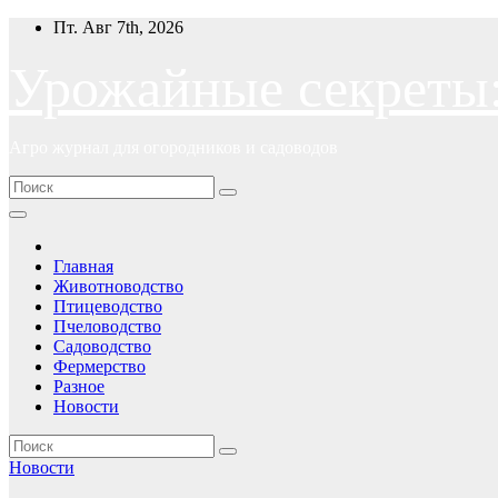
Перейти
Пт. Авг 7th, 2026
к
содержимому
Урожайные секреты
Агро журнал для огородников и садоводов
Главная
Животноводство
Птицеводство
Пчеловодство
Садоводство
Фермерство
Разное
Новости
Новости