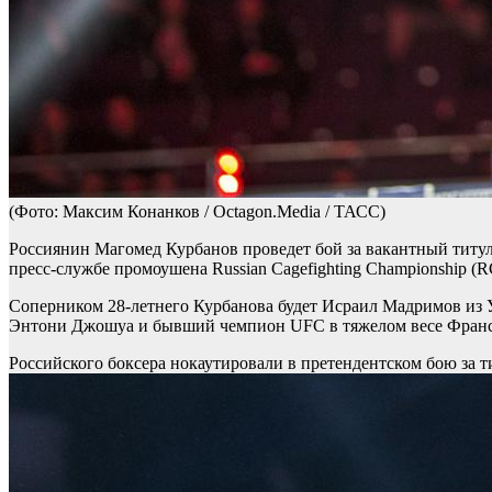
(Фото: Максим Конанков / Octagon.Media / ТАСС)
Россиянин Магомед Курбанов проведет бой за вакантный титул
пресс-службе промоушена Russian Cagefighting Championship (R
Соперником 28-летнего Курбанова будет Исраил Мадримов из Уз
Энтони Джошуа и бывший чемпион UFC в тяжелом весе Франс
Российского боксера нокаутировали в претендентском бою за