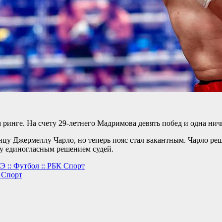
ринге. На счету 29-летнего Мадримова девять побед и одна нич
цу Джермеллу Чарло, но теперь пояс стал вакантным. Чарло ре
му единогласным решением судей.
 :: Футбол :: РБК Спорт
К Спорт