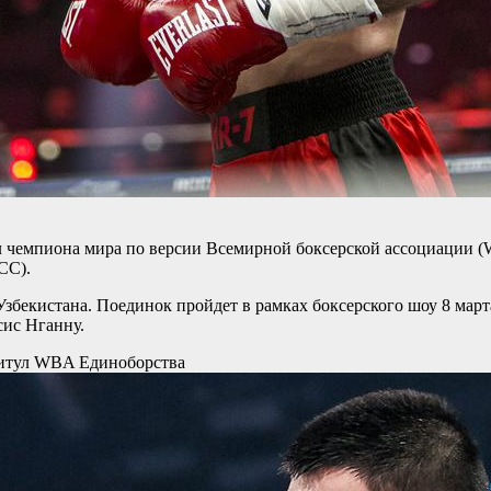
 чемпиона мира по версии Всемирной боксерской ассоциации (WB
CC).
бекистана. Поединок пройдет в рамках боксерского шоу 8 марта
ис Нганну.
 титул WBA
Единоборства