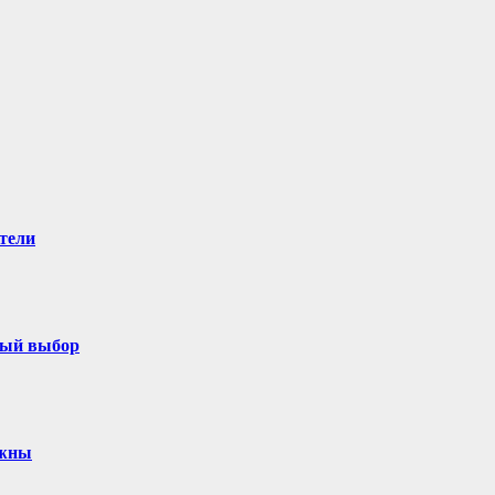
тели
ный выбор
ужны