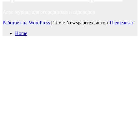
Агро журнал для огородников и садоводов
Работает на WordPress
|
Тема: Newspaperex, автор
Themeansar
Home