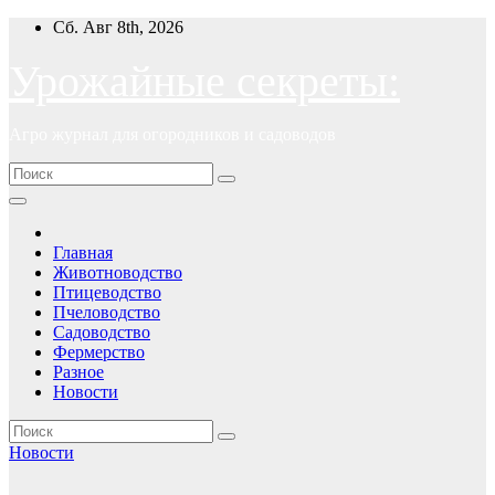
Перейти
Сб. Авг 8th, 2026
к
содержимому
Урожайные секреты:
Агро журнал для огородников и садоводов
Главная
Животноводство
Птицеводство
Пчеловодство
Садоводство
Фермерство
Разное
Новости
Новости