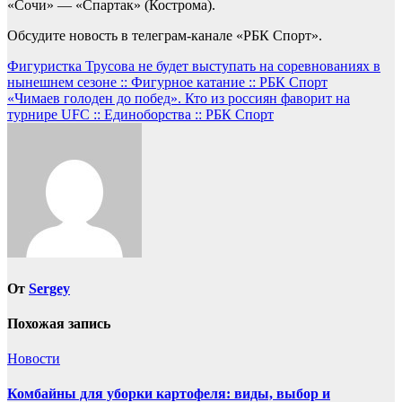
«Сочи» — «Спартак» (Кострома).
Обсудите новость в телеграм-канале «РБК Спорт».
Навигация
Фигуристка Трусова не будет выступать на соревнованиях в
нынешнем сезоне :: Фигурное катание :: РБК Спорт
по
«Чимаев голоден до побед». Кто из россиян фаворит на
записям
турнире UFC :: Единоборства :: РБК Спорт
От
Sergey
Похожая запись
Новости
Комбайны для уборки картофеля: виды, выбор и