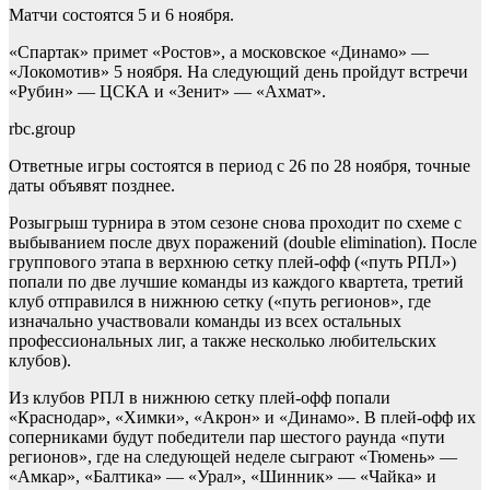
Матчи состоятся 5 и 6 ноября.
«Спартак» примет «Ростов», а московское «Динамо» —
«Локомотив» 5 ноября. На следующий день пройдут встречи
«Рубин» — ЦСКА и «Зенит» — «Ахмат».
rbc.group
Ответные игры состоятся в период с 26 по 28 ноября, точные
даты объявят позднее.
Розыгрыш турнира в этом сезоне снова проходит по схеме с
выбыванием после двух поражений (double elimination). После
группового этапа в верхнюю сетку плей-офф («путь РПЛ»)
попали по две лучшие команды из каждого квартета, третий
клуб отправился в нижнюю сетку («путь регионов», где
изначально участвовали команды из всех остальных
профессиональных лиг, а также несколько любительских
клубов).
Из клубов РПЛ в нижнюю сетку плей-офф попали
«Краснодар», «Химки», «Акрон» и «Динамо». В плей-офф их
соперниками будут победители пар шестого раунда «пути
регионов», где на следующей неделе сыграют «Тюмень» —
«Амкар», «Балтика» — «Урал», «Шинник» — «Чайка» и