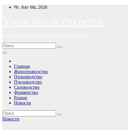
Перейти
Чт. Авг 6th, 2026
к
содержимому
Урожайные секреты:
Агро журнал для огородников и садоводов
Главная
Животноводство
Птицеводство
Пчеловодство
Садоводство
Фермерство
Разное
Новости
Новости