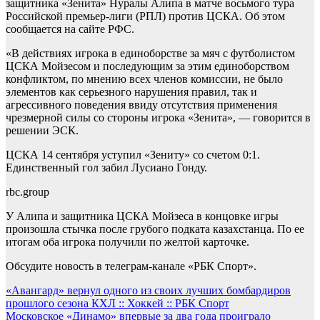
защитника «Зенита» Нуралы Алипа в матче восьмого тура
Российской премьер-лиги (РПЛ) против ЦСКА. Об этом
сообщается на сайте РФС.
«В действиях игрока в единоборстве за мяч с футболистом
ЦСКА Мойзесом и последующим за этим единоборством
конфликтом, по мнению всех членов комиссии, не было
элементов как серьезного нарушения правил, так и
агрессивного поведения ввиду отсутствия применения
чрезмерной силы со стороны игрока «Зенита», — говорится в
решении ЭСК.
ЦСКА 14 сентября уступил «Зениту» со счетом 0:1.
Единственный гол забил Лусиано Гонду.
rbc.group
У Алипа и защитника ЦСКА Мойзеса в концовке игры
произошла стычка после грубого подката казахстанца. По ее
итогам оба игрока получили по желтой карточке.
Обсудите новость в телеграм-канале «РБК Спорт».
Навигация
«Авангард» вернул одного из своих лучших бомбардиров
прошлого сезона КХЛ :: Хоккей :: РБК Спорт
по
Московское «Динамо» впервые за два года проиграло