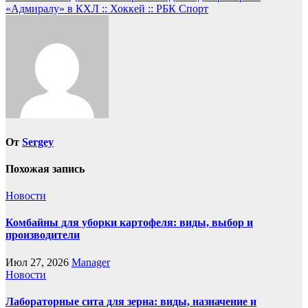
записям
«Адмиралу» в КХЛ :: Хоккей :: РБК Спорт
От
Sergey
Похожая запись
Новости
Комбайны для уборки картофеля: виды, выбор и
производители
Июл 27, 2026
Manager
Новости
Лабораторные сита для зерна: виды, назначение и