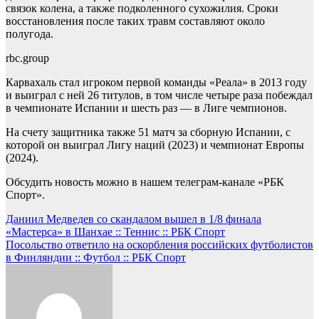
связок колена, а также подколенного сухожилия. Сроки
восстановления после таких травм составляют около
полугода.
rbc.group
Карвахаль стал игроком первой команды «Реала» в 2013 году
и выиграл с ней 26 титулов, в том числе четыре раза побеждал
в чемпионате Испании и шесть раз — в Лиге чемпионов.
На счету защитника также 51 матч за сборную Испании, с
которой он выиграл Лигу наций (2023) и чемпионат Европы
(2024).
Обсудить новость можно в нашем телеграм-канале «РБК
Спорт».
Навигация
Даниил Медведев со скандалом вышел в 1/8 финала
«Мастерса» в Шанхае :: Теннис :: РБК Спорт
по
Посольство ответило на оскорбления российских футболистов
записям
в Финляндии :: Футбол :: РБК Спорт