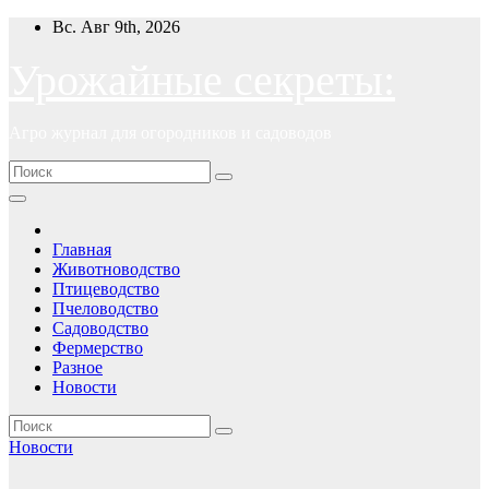
Перейти
Вс. Авг 9th, 2026
к
содержимому
Урожайные секреты:
Агро журнал для огородников и садоводов
Главная
Животноводство
Птицеводство
Пчеловодство
Садоводство
Фермерство
Разное
Новости
Новости