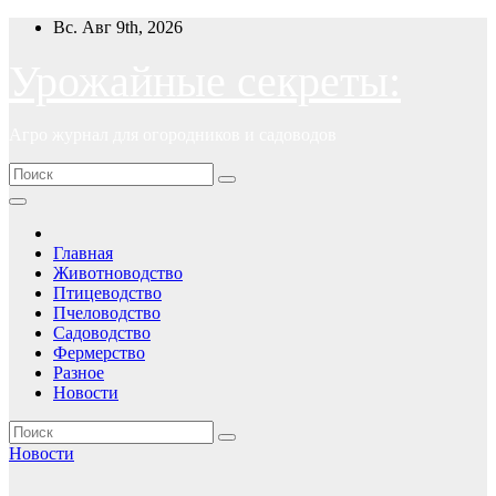
Перейти
Вс. Авг 9th, 2026
к
содержимому
Урожайные секреты:
Агро журнал для огородников и садоводов
Главная
Животноводство
Птицеводство
Пчеловодство
Садоводство
Фермерство
Разное
Новости
Новости