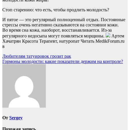
Стоп старению: что есть, чтобы продлить молодость?
И пятое — это регулярный полноценный отдых. Постоянные
стрессы очень негативно сказываются на состоянии кожи.
Во время сна кожа, наоборот, восстанавливается. Из-за
регулярного недосыпа могут появляться морщины.
Артем
Хачатрян Красота Терапевт, натуропат
Читать MedikForum.ru
в
Навигация
Любителям татуировок грозит рак
Гормоны молодости: какие показатели держим на контроле?
по
записям
От
Sergey
Похожая запись