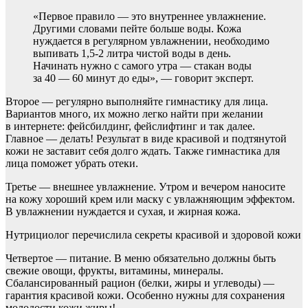
«Первое правило — это
внутреннее увлажнение.
Другими словами пейте больше воды. Кожа
нуждается в регулярном увлажнении, необходимо
выпивать 1,5-2 литра чистой воды в день.
Начинать нужно с самого утра — стакан воды
за 40 — 60 минут до еды», — говорит эксперт.
Второе — регулярно выполняйте гимнастику для лица.
Вариантов много, их можно легко найти при желании
в интернете: фейсбилдинг, фейслифтинг и так далее.
Главное — делать! Результат в виде красивой и подтянутой
кожи не заставит себя долго ждать. Также гимнастика для
лица поможет убрать отеки.
Третье — внешнее увлажнение. Утром и вечером наносите
на кожу хороший крем или маску с увлажняющим эффектом.
В увлажнении нуждается и сухая, и жирная кожа.
Нутрициолог перечислила секреты красивой и здоровой кожи
Четвертое — питание. В меню обязательно должны быть
свежие овощи, фрукты, витамины, минералы.
Сбалансированный рацион (белки, жиры и углеводы) —
гарантия красивой кожи. Особенно нужны для сохранения
молодости кожи жиры!