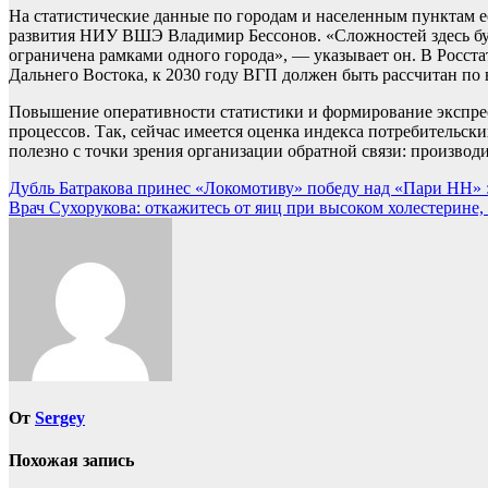
На статистические данные по городам и населенным пунктам ес
развития НИУ ВШЭ Владимир Бессонов. «Сложностей здесь буде
ограничена рамками одного города», — указывает он. В Росста
Дальнего Востока, к 2030 году ВГП должен быть рассчитан по 
Повышение оперативности статистики и формирование экспрес
процессов. Так, сейчас имеется оценка индекса потребительск
полезно с точки зрения организации обратной связи: произво
Навигация
Дубль Батракова принес «Локомотиву» победу над «Пари НН» :
Врач Сухорукова: откажитесь от яиц при высоком холестерине,
по
записям
От
Sergey
Похожая запись