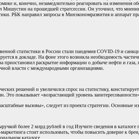
мике и, конечно, незамедлительно реагировать на изменения обс
 Мишустин на прошедшей стратсессии. Он уточнил, что мнения у
тики. РБК направил запросы в Минэкономразвития и аппарат пр
твенной статистики в России стали пандемия COVID-19 и санкц
руется в докладе. На фоне этого возникла необходимость част
а приостановил раскрытие информации о добыче нефти и газа, п
ичной власти с международными организациями.
ческих решений и увеличился спрос на статистику, констатируетс
млн. Это показывает «возрастающий уровень заинтересованности»
масштабные вызовы», следует из проекта стратегии. Основные из
чкой более 2 млрд рублей в год Изучите сведения в каталоге 
маркетинга стоит использовать, чтобы повысить доверие к брен
иональном каталоге