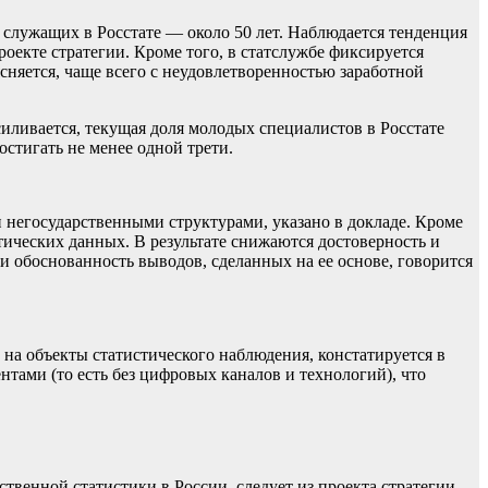
 служащих в Росстате — около 50 лет. Наблюдается тенденция
роекте стратегии. Кроме того, в статслужбе фиксируется
сняется, чаще всего с неудовлетворенностью заработной
иливается, текущая доля молодых специалистов в Росстате
остигать не менее одной трети.
 негосударственными структурами, указано в докладе. Кроме
ических данных. В результате снижаются достоверность и
и обоснованность выводов, сделанных на ее основе, говорится
 на объекты статистического наблюдения, констатируется в
тами (то есть без цифровых каналов и технологий), что
твенной статистики в России, следует из проекта стратегии.