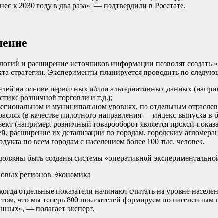
ес к 2030 году в два раза», — подтвердили в Росстате.
ление
логий и расширение источников информации позволят создать «
оекта стратегии. Эксперименты планируется проводить по следу
елей на основе первичных и/или альтернативных данных (напри
тике розничной торговли и т.д.);
 региональном и муниципальном уровнях, по отдельным отрасле
раслях (в качестве пилотного направления — индекс выпуска в 
кт (например, розничный товарооборот является прокси-показа
, расширение их детализации по городам, городским агломерац
дукта по всем городам с населением более 100 тыс. человек.
 должны быть созданы системы «оперативной экспериментальной 
новых регионов
Экономика
 когда отдельные показатели начинают считать на уровне населе
том, что мы теперь 800 показателей формируем по населенным пу
анных», — полагает эксперт.