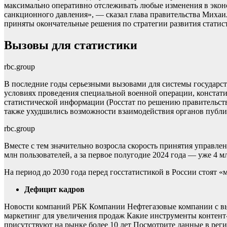
максимально оперативно отслеживать любые изменения в эконо
санкционного давления», — сказал глава правительства Михаил
приняты окончательные решения по стратегии развития статис
Вызовы для статистики
rbc.group
В последние годы серьезными вызовами для системы государс
условиях проведения специальной военной операции, констати
статистической информации (Росстат по решению правительств
также ухудшились возможности взаимодействия органов публ
rbc.group
Вместе с тем значительно возросла скорость принятия управлен
млн пользователей, а за первое полугодие 2024 года — уже 4 
На период до 2030 года перед госстатистикой в России стоят «
Дефицит кадров
Новости компаний РБК Компании Нефтегазовые компании с выру
маркетинг для увеличения продаж Какие инструменты контент-
присутствуют на рынке более 10 лет Посмотрите данные в рег