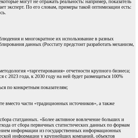
оторые могут не отражать реальность: например, показатель
ает эксперт. По его словам, примеры такой оптимизации есть:
сь.
аблюдения и многократное их использование в разных
блирования данных (Росстату предстоит разработать механизм,
етодология «таргетирования» отчетности крупного бизнеса;
с 2023 года, к 2030 году на ней будет размещаться 100%
ься по конкретным показателям;
те вместо части «традиционных источников», а также
 сбора статданных. «Более активное вовлечение больших и
ехода от сбора первичных статистических данных по формам
нением информации из государственных информационных
ической информации у крупнейших компаний, объектов