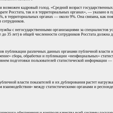
и возможен кадровый голод. «Средний возраст государственных
рате Росстата, так и в территориальных органах», — указано в п
%, в территориальных органах — около 9%. Она связана, как поя
 сотрудников.
службы с негосударственными организациями за специалистов ус
е до 35 лет) в общей численности сотрудников Росстата должна д
ков публикации различных данных органами публичной власти и
рение» сбора, обработки и публикации «неофициальных» статист
ровнем подготовки пользователей статистической информации — 
бличной власти показателей и их дублирования растет нагрузка
м взаимодействия» между статистическими органами и респонден
ческого обеспечения и контроля качества всей системы государс