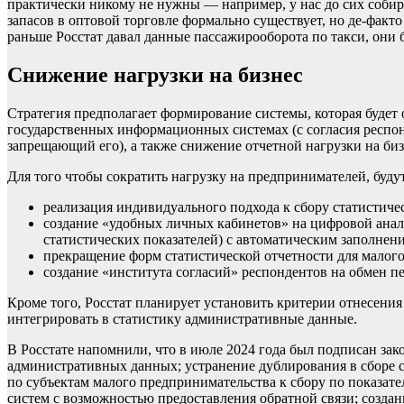
практически никому не нужны — например, у нас до сих собир
запасов в оптовой торговле формально существует, но де-факто
раньше Росстат давал данные пассажирооборота по такси, они 
Снижение нагрузки на бизнес
Стратегия предполагает формирование системы, которая будет
государственных информационных системах (с согласия респон
запрещающий его), а также снижение отчетной нагрузки на бизн
Для того чтобы сократить нагрузку на предпринимателей, буд
реализация индивидуального подхода к сбору статистич
создание «удобных личных кабинетов» на цифровой анали
статистических показателей) с автоматическим заполне
прекращение форм статистической отчетности для малого
создание «института согласий» респондентов на обмен 
Кроме того, Росстат планирует установить критерии отнесения
интегрировать в статистику административные данные.
В Росстате напомнили, что в июле 2024 года был подписан зак
административных данных; устранение дублирования в сборе с
по субъектам малого предпринимательства к сбору по показ
систем с возможностью предоставления обратной связи; созда