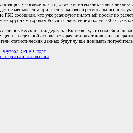
ть запрос у органов власти, отмечает начальник отдела анализа
т не меньше, чем при расчете валового регионального продукта
те РБК сообщили, что уже реализуют пилотный проект по расчет
всем крупным городам России с населением более 100 тыс. челов
с-оценок Бессонов поддержал. «Во-первых, это способно повы
их цен на недельной основе, которая позволяет повысить операт
дители статистических данных будут лучше понимать потребител
: Футбол :: РБК Спорт
 панкреатите и аллергии