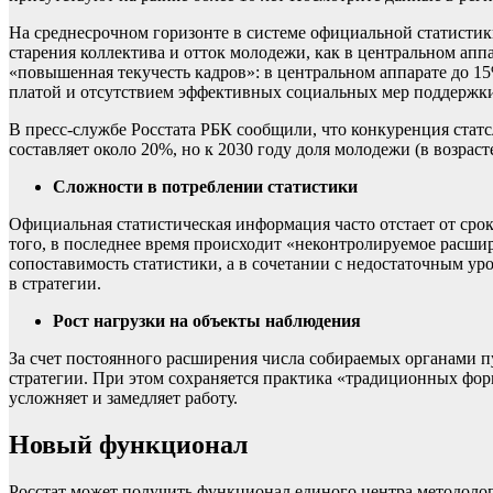
На среднесрочном горизонте в системе официальной статистик
старения коллектива и отток молодежи, как в центральном аппа
«повышенная текучесть кадров»: в центральном аппарате до 15
платой и отсутствием эффективных социальных мер поддержки
В пресс-службе Росстата РБК сообщили, что конкуренция стат
составляет около 20%, но к 2030 году доля молодежи (в возраст
Сложности в потреблении статистики
Официальная статистическая информация часто отстает от сро
того, в последнее время происходит «неконтролируемое расши
сопоставимость статистики, а в сочетании с недостаточным у
в стратегии.
Рост нагрузки на объекты наблюдения
За счет постоянного расширения числа собираемых органами пу
стратегии. При этом сохраняется практика «традиционных фор
усложняет и замедляет работу.
Новый функционал
Росстат может получить функционал единого центра методологи