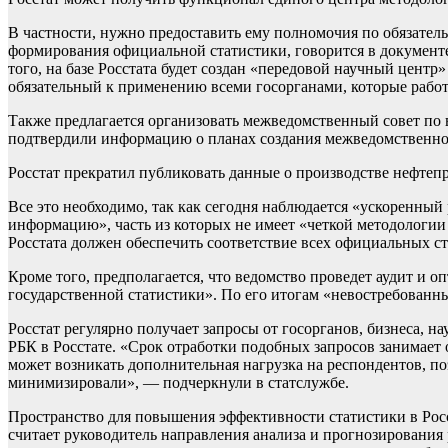
В частности, нужно предоставить ему полномочия по обязатель
формирования официальной статистики, говорится в документе.
того, на базе Росстата будет создан «передовой научный цент
обязательный к применению всеми госорганами, которые рабо
Также предлагается организовать межведомственный совет по в
подтвердили информацию о планах создания межведомственного
Росстат прекратил публиковать данные о производстве нефте
Все это необходимо, так как сегодня наблюдается «ускоренн
информацию», часть из которых не имеет «четкой методологии 
Росстата должен обеспечить соответствие всех официальных ст
Кроме того, предполагается, что ведомство проведет аудит и 
государственной статистики». По его итогам «невостребованны
Росстат регулярно получает запросы от госорганов, бизнеса, н
РБК в Росстате. «Срок отработки подобных запросов занимает 
может возникать дополнительная нагрузка на респондентов, по
минимизировали», — подчеркнули в статслужбе.
Пространство для повышения эффективности статистики в Росси
считает руководитель направления анализа и прогнозировани