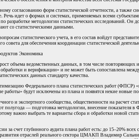
ному согласованию форм статистической отчетности, а также си
 Речь идет о формах и системах, применяемых всеми субъектами
р» по разработке методологии статистических исследований. Он 
тают со статистическими данными.
опросам статистического учета, в его состав войдут представит
 совета для обеспечения координации статистической деятельн
продуктов
Экономика
ый рост объема ведомственных данных, в том числе повторяющи
обработки и верификации» и не может быть сопоставлена между 
атистических данных стандарту качества.
оптимизацию Федерального плана статистических работ (ФПСР) «
е работы» будут исключены из плана и появятся некие новые по
аучного и экспертного сообщества, общественности на расчет ст
от полугода — подготовка методологии, внесение показателя в 
этому важно выбрать те варианты сбора и обработки новой стат
и за счет глубинного аудита плана работ есть: до 15–20% всех
я развития отраслей реального сектора ЦМАКП Владимир Сальни