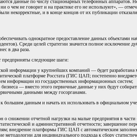
аются данные по числу стационарных телефонных аппаратов. Нек
 ни о чем не говорит и на практике его не используют», — отмеч
были некорректные, и в конце концов от их публикации отказали
 обеспечивать однократное предоставление данных объектами н
дентов). Среди целей стратегии значится полное исключение ду
ес в два раза.
ут предприняты следующие шаги:
еской информации у крупнейших компаний — будет разработана м
тической платформе Росстата (ГИС ЦАП; постепенно внедряется 
нием информации из государственных информационных систем;
 бизнеса — вместо этого первичные данные у них будут собират
первичными данными между госорганами.
 к большим данным и начать их использовать в официальном уче
он о снижении отчетной нагрузки на малые предприятия в части
татистической и административной отчетности; завершение пер
ателям; внедрение платформы ГИС ЦАП с автоматическим запол
ние методологии для индивидуального подхода к сбору статист