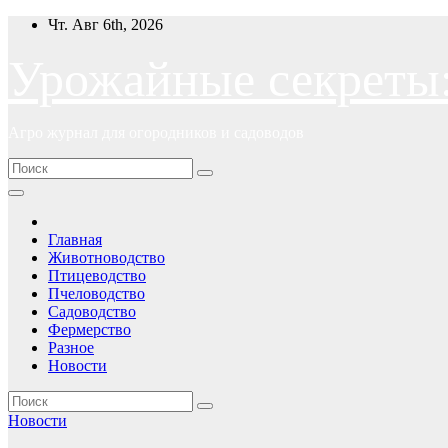
Перейти
Чт. Авг 6th, 2026
к
содержимому
Урожайные секреты
Агро журнал для огородников и садоводов
Главная
Животноводство
Птицеводство
Пчеловодство
Садоводство
Фермерство
Разное
Новости
Новости