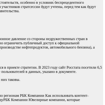
тоятельств, особенно в условиях беспрецедентного
частников стратсессии будут учтены, перед тем как будут
авительства.
ионное давление со стороны недружественных стран в
ично ограничить публичный доступ к официальной
роизводстве нефтепродуктов, автомобильного бензина), а
я в проекте стратегии. В 2023 году сайт Росстата посетили 6,5
 пользователей в данных, указано в документе.
 них таковы.
по регионам
РБК Компании Как использовать контент-
ду
РБК Компании Ювелирные компании, которые