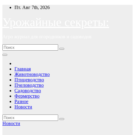
Перейти
Пт. Авг 7th, 2026
к
содержимому
Урожайные секреты:
Агро журнал для огородников и садоводов
Главная
Животноводство
Птицеводство
Пчеловодство
Садоводство
Фермерство
Разное
Новости
Новости