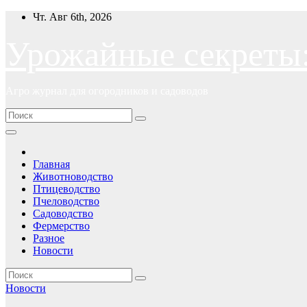
Перейти
Чт. Авг 6th, 2026
к
содержимому
Урожайные секреты
Агро журнал для огородников и садоводов
Главная
Животноводство
Птицеводство
Пчеловодство
Садоводство
Фермерство
Разное
Новости
Новости