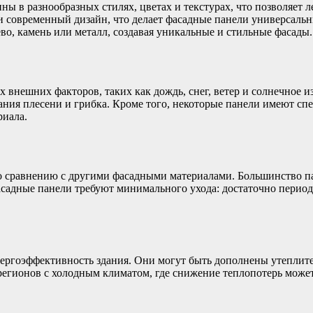
ны в разнообразных стилях, цветах и текстурах, что позволяет
 и современный дизайн, что делает фасадные панели универсаль
о, камень или металл, создавая уникальные и стильные фасады.
внешних факторов, таких как дождь, снег, ветер и солнечное и
вания плесени и грибка. Кроме того, некоторые панели имеют с
риала.
по сравнению с другими фасадными материалами. Большинство па
фасадные панели требуют минимального ухода: достаточно период
ргоэффективность здания. Они могут быть дополнены утеплителе
 регионов с холодным климатом, где снижение теплопотерь може