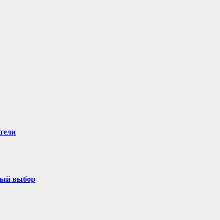
тели
ный выбор