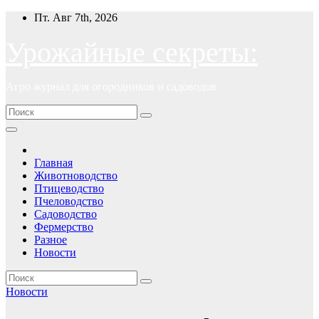
Перейти
Пт. Авг 7th, 2026
к
содержимому
Урожайные секреты:
Агро журнал для огородников и садоводов
Главная
Животноводство
Птицеводство
Пчеловодство
Садоводство
Фермерство
Разное
Новости
Новости