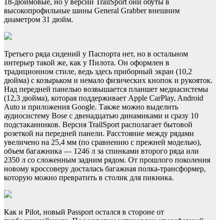
18-дюймовые, но у версии TrailSport они обуты в
высокопрофильные шины General Grabber внешним
диаметром 31 дюйм.
Третьего ряда сидений у Паспорта нет, но в остальном
интерьер такой же, как у Пилота. Он оформлен в
традиционном стиле, ведь здесь приборный экран (10,2
дюйма) с козырьком и немало физических кнопок и рукояток.
Над передней панелью возвышается планшет медиасистемы
(12,3 дюйма), которая поддерживает Apple CarPlay, Android
Auto и приложения Google. Также можно выделить
аудиосистему Bose с двенадцатью динамиками и сразу 10
подстаканников. Версия TrailSport располагает бытовой
розеткой на передней панели. Расстояние между рядами
увеличено на 25,4 мм (по сравнению с прежней моделью),
объем багажника — 1246 л за спинками второго ряда или
2350 л со сложенным задним рядом. От прошлого поколения
новому кроссоверу досталась багажная полка-трансформер,
которую можно превратить в столик для пикника.
Как и Pilot, новый Passport остался в стороне от