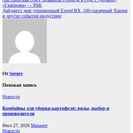
Навигация
«Газпрома» — РБК
по
Дайджест дня: упрощенный Exeed RX, 100-тысячный Xiaomi
записям
и другие события индустрии
От
Sergey
Похожая запись
Новости
Комбайны для уборки картофеля: виды, выбор и
производители
Июл 27, 2026
Manager
Новости