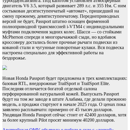
турбодаунсайзинга. Под капотом установлен атмосферный
двигатель V6 3.5, который развивает 289 л.с. и 355 Нм. С ним
состыкован десятиступенчатый «автомат», пришедший на
смену прежнему, девятиступенчатому. Переднеприводных
версий не будет, Passport штатно оснащен фирменной
полноприводной трансмиссией i-VTM4 с индивидуальными
муфтами подключения задних колес. Шасси — со стойками
McPherson спереди и многорычажкой сзади, но вдобавок
кроссоверу достались более прочные рычаги подвески из
кованой стали и чугунные поворотные кулаки. Вся подвеска
настроена специально для эффективной работы на
бездорожье.
Новая Honda Passport будет предложена в трех комплектациях:
базовая RTL, внедорожные TrailSport и TrailSport Elite.
Последняя отличается богатой отделкой салона
перфорированной натуральной кожей. Выпускать Passport
будут на том же заводе в штате Алабама, где делали прежнюю
модель, а продажи стартуют в начале 2025 года. О ценах пока
заявлено расплывчато: примерно от 45 тысяч долларов.
Уходящая Honda Passport сейчас стоит от 42400 долларов, хотя
за более крупный Pilot просят минимум 40200 долларов.
Австрийская OMV объявила о победе в суде с «дочкой»