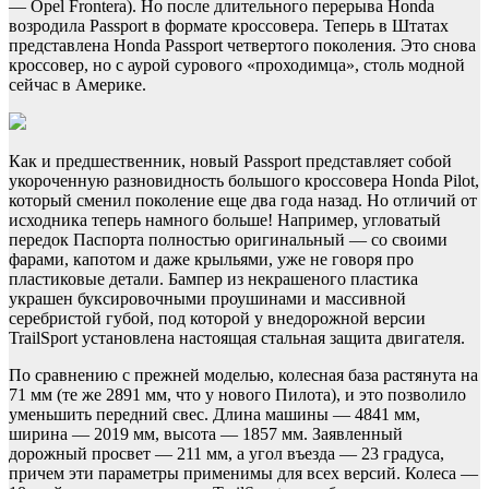
— Opel Frontera). Но после длительного перерыва Honda
возродила Passport в формате кроссовера. Теперь в Штатах
представлена Honda Passport четвертого поколения. Это снова
кроссовер, но с аурой сурового «проходимца», столь модной
сейчас в Америке.
Как и предшественник, новый Passport представляет собой
укороченную разновидность большого кроссовера Honda Pilot,
который сменил поколение еще два года назад. Но отличий от
исходника теперь намного больше! Например, угловатый
передок Паспорта полностью оригинальный — со своими
фарами, капотом и даже крыльями, уже не говоря про
пластиковые детали. Бампер из некрашеного пластика
украшен буксировочными проушинами и массивной
серебристой губой, под которой у внедорожной версии
TrailSport установлена настоящая стальная защита двигателя.
По сравнению с прежней моделью, колесная база растянута на
71 мм (те же 2891 мм, что у нового Пилота), и это позволило
уменьшить передний свес. Длина машины — 4841 мм,
ширина — 2019 мм, высота — 1857 мм. Заявленный
дорожный просвет — 211 мм, а угол въезда — 23 градуса,
причем эти параметры применимы для всех версий. Колеса —