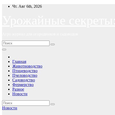
Перейти
Чт. Авг 6th, 2026
к
содержимому
Урожайные секреты
Агро журнал для огородников и садоводов
Главная
Животноводство
Птицеводство
Пчеловодство
Садоводство
Фермерство
Разное
Новости
Новости