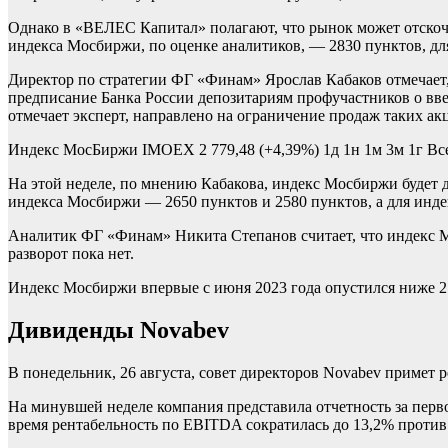
Однако в «ВЕЛЕС Капитал» полагают, что рынок может отскоч
индекса Мосбиржи, по оценке аналитиков, — 2830 пунктов, д
Директор по стратегии ФГ «Финам» Ярослав Кабаков отмечает,
предписание Банка России депозитариям профучастников о введ
отмечает эксперт, направлено на ограничение продаж таких ак
Индекс МосБиржи
IMOEX
2 779,48
(+4,39%)
1д
1н
1м
3м
1г
Вс
На этой неделе, по мнению Кабакова, индекс Мосбиржи будет
индекса Мосбиржи — 2650 пунктов и 2580 пунктов, а для инде
Аналитик ФГ «Финам» Никита Степанов считает, что индекс М
разворот пока нет.
Индекс Мосбиржи впервые с июня 2023 года опустился ниже 
Дивиденды Novabev
В понедельник, 26 августа, совет директоров Novabev примет 
На минувшей неделе компания представила отчетность за перв
время рентабельность по EBITDA сократилась до 13,2% против 