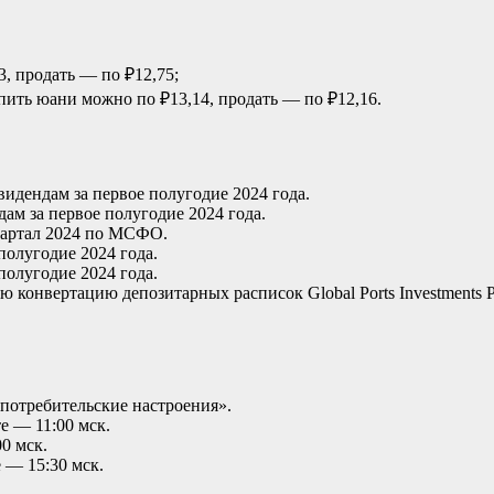
3, продать — по ₽12,75;
упить юани можно по ₽13,14, продать — по ₽12,16.
идендам за первое полугодие 2024 года.
ам за первое полугодие 2024 года.
вартал 2024 по МСФО.
олугодие 2024 года.
олугодие 2024 года.
ную конвертацию депозитарных расписок Global Ports Investment
отребительские настроения».
е — 11:00 мск.
0 мск.
 — 15:30 мск.