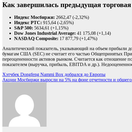
Как завершилась предыдущая торговая
Индекс Мосбиржи:
2662,47 (-2,32%)
Индекс РТС:
915,64 (-2,65%)
S&P 500:
5634,61 (+1,15%)
Dow Jones Industrial Average:
41 175,08 (+1,14)
NASDAQ Composite:
17 877,79 (+1,47%)
Аналитический показатель, указывающий на объем прибыли до 
бумагам США (SEC) не считает его частью Общепринятых При
переоцененности активов рынком. Считается как отношение по
показателем (выручка, прибыль, EBITDA и др.). Недооцененно
Навигация
Хэтчбек Dongfeng Nammi Box добрался до Европы
Акции Мосбиржи выросли на 5% на фоне отчетности и общего
по
записям