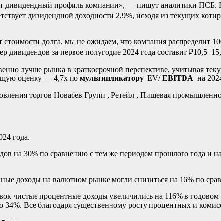
т дивидендный профиль компании», — пишут аналитики ПСБ. По
ветствует дивидендной доходности 2,9%, исходя из текущих котир
т стоимости долга, мы не ожидаем, что компания распределит 1
ер дивидендов за первое полугодие 2024 года составит ₽10,5–15
твенно лучше рынка в краткосрочной перспективе, учитывая тек
кущую оценку — 4,7х по
мультипликатору
EV/
EBITDA
на 2024
новления торгов
Новабев Групп , Ретейл , Пищевая промышленно
024 года.
ов на 30% по сравнению с тем же периодом прошлого года и на
онные доходы на валютном рынке могли снизиться на 16% по ср
авок чистые процентные доходы увеличились на 116% в годовом
до 34%. Все благодаря существенному росту процентных и комис