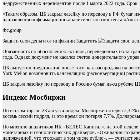
недружественных нерезидентов после 1 марта 2022 года. Срок —
«Таким образом, ЦБ закрыл лазейку по переводу в РФ бумаг и
направления информационно-аналитического контента «Альф
rbc.group
Защити свои деньги от инфляции
Защитить
Обязанность по обособлению активов, переведенных из-за гран
года. Однако документ не касался счетов доверительного упра
ЦБ выпустил предписание после того, как распродажи на росс
York Mellon возобновить канселляцию (расконвертацию) распис
ЦБ закрыл лазейку по переводу в Россию бумаг из-за рубежа
ЦБ
Индекс Мосбиржи
По итогам торгов 23 августа индекс Мосбиржи потерял 2,32% и
восемь сессий подряд, за это время он потерял 7,7%. Долларов
По мнению аналитиков ИК «ВЕЛЕС Капитал», на этой неделе ро
монетарных и геополитических драйверов. «Ожидания сохране
напряженной, что угрожает в том числе рублю», — считают эк