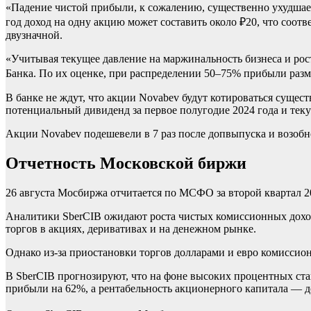
«Падение чистой прибыли, к сожалению, существенно ухудшае
год доход на одну акцию может составить около ₽20, что соот
двузначной.
«Учитывая текущее давление на маржинальность бизнеса и рос
Банка. По их оценке, при распределении 50–75% прибыли разм
В банке не ждут, что акции Novabev будут котироваться сущес
потенциальный дивиденд за первое полугодие 2024 года и те
Акции Novabev подешевели в 7 раз после допвыпуска и возоб
Отчетность Московской биржи
26 августа Мосбиржа отчитается по МСФО за второй квартал 2
Аналитики SberCIB ожидают роста чистых комиссионных доход
торгов в акциях, деривативах и на денежном рынке.
Однако из-за приостановки торгов долларами и евро комисси
В SberCIB прогнозируют, что на фоне высоких процентных ст
прибыли на 62%, а рентабельность акционерного капитала — 