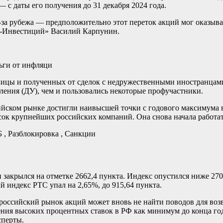
 с даты его получения до 31 декабря 2024 года.
з-за рубежа — предположительно этот переток акций мог оказыв
а-Инвестиций» Василий Карпунин.
ицы и полученных от сделок с недружественными иностранцами, 
вления (ДУ), чем и пользовались некоторые профучастники.
ийском рынке достигли наивысшей точки с годового максимума в
ок крупнейших российских компаний. Она снова начала работать
 , Разблокировка , Санкции
 закрылся на отметке 2662,4 пункта. Индекс опустился ниже 27
ый индекс РТС упал на 2,65%, до 915,64 пункта.
ссийский рынок акций может вновь не найти поводов для возвр
ния высоких процентных ставок в РФ как минимум до конца год
сперты.