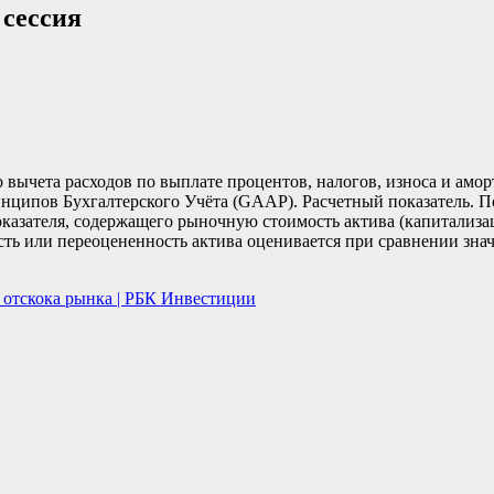
 сессия
вычета расходов по выплате процентов, налогов, износа и амо
нципов Бухгалтерского Учёта (GAAP).
Расчетный показатель. П
казателя, содержащего рыночную стоимость актива (капитализац
сть или переоцененность актива оценивается при сравнении зна
 отскока рынка | РБК Инвестиции