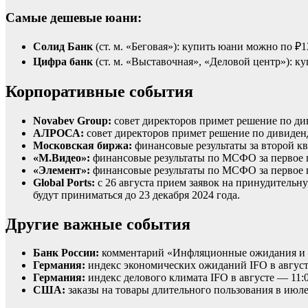
Самые дешевые юани:
Солид Банк
(ст. м. «Беговая»): купить юани можно по ₽1
Цифра банк
(ст. м. «Выставочная», «Деловой центр»): к
Корпоративные события
Novabev Group:
совет директоров примет решение по див
АЛРОСА:
совет директоров примет решение по дивиденд
Московская биржа:
финансовые результаты за второй к
«М.Видео»:
финансовые результаты по МСФО за первое п
«Элемент»:
финансовые результаты по МСФО за первое п
Global Ports:
с 26 августа прием заявок на принудитель
будут приниматься до 23 декабря 2024 года.
Другие важные события
Банк России:
комментарий «Инфляционные ожидания и п
Германия:
индекс экономических ожиданий IFO в август
Германия:
индекс делового климата IFO в августе — 11:0
США:
заказы на товары длительного пользования в июле