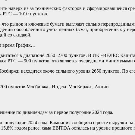
ить наверх из-за технических факторов и сформировавшейся ср
ля РТС — 1010 пунктов.
 что рынок и ключевые бумаги выглядят сильно перепроданными
ении обособленного учета ценных бумаг, приобретенных у нерези
ций со скидкой.
е время
График…
 двигаться в диапазоне 2650–2700 пунктов. В ИК «ВЕЛЕС Капит
кса РТС — 900 пунктов, что является очередными минимумами с
осбиржи находится около сильного уровня 2650 пунктов. По ег
2700 пунктов
Мосбиржа , Индекс МосБиржи , Акции
решение по дивидендам за первое полугодие 2024 года.
ое полугодие 2024 года. Компания сообщила о росте выручки на
15,8% годом ранее, сама EBITDA осталась на уровне прошлого г