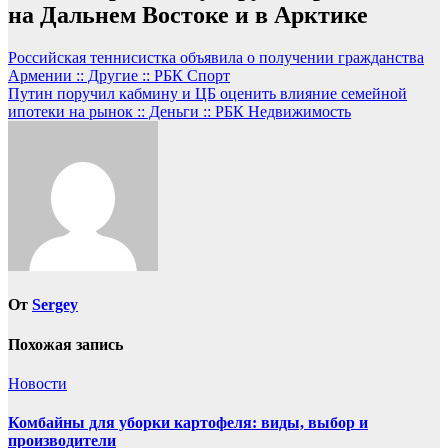
на Дальнем Востоке и в Арктике
Навигация
Российская теннисистка объявила о получении гражданства
Армении :: Другие :: РБК Спорт
по
Путин поручил кабмину и ЦБ оценить влияние семейной
записям
ипотеки на рынок :: Деньги :: РБК Недвижимость
От
Sergey
Похожая запись
Новости
Комбайны для уборки картофеля: виды, выбор и
производители