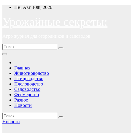
Перейти
Пн. Авг 10th, 2026
к
содержимому
Урожайные секреты:
Агро журнал для огородников и садоводов
Главная
Животноводство
Птицеводство
Пчеловодство
Садоводство
Фермерство
Разное
Новости
Новости