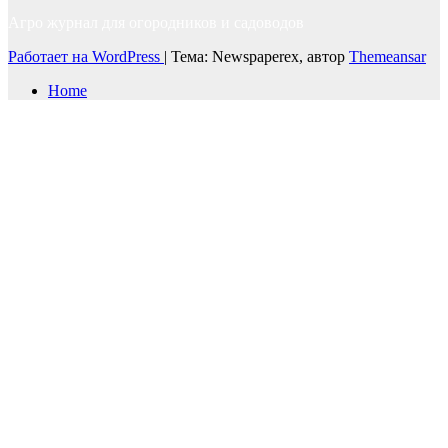
Агро журнал для огородников и садоводов
Работает на WordPress
|
Тема: Newspaperex, автор
Themeansar
Home