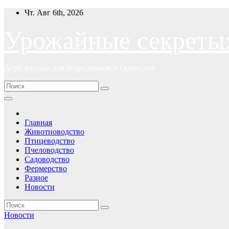
Перейти
Чт. Авг 6th, 2026
к
содержимому
Урожайные секреты
Агро журнал для огородников и садоводов
Главная
Животноводство
Птицеводство
Пчеловодство
Садоводство
Фермерство
Разное
Новости
Новости