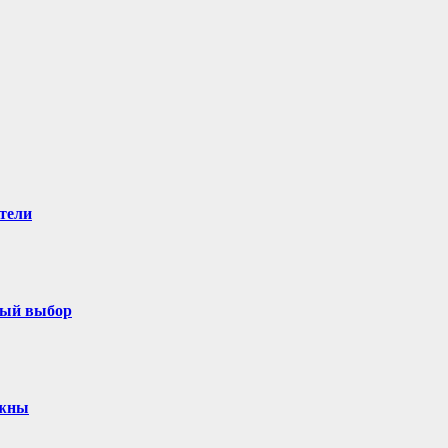
тели
ный выбор
ужны