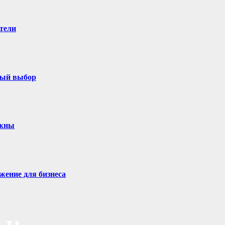
тели
ный выбор
ужны
жение для бизнеса
ы: