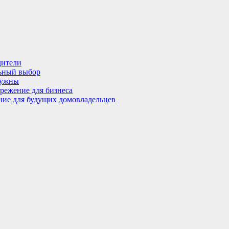
дители
льный выбор
нужны
режение для бизнеса
ение для будущих домовладельцев