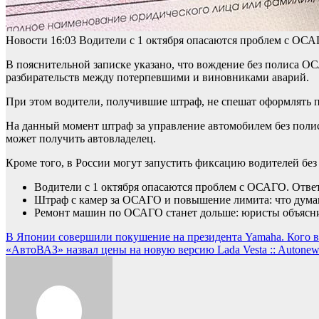
Новости
16:03
Водители с 1 октября опасаются проблем с ОС
В пояснительной записке указано, что вождение без полиса 
разбирательств между потерпевшими и виновниками аварий.
При этом водители, получившие штраф, не спешат оформлять п
На данный момент штраф за управление автомобилем без полис
может получить автовладелец.
Кроме того, в России могут запустить фиксацию водителей б
Водители с 1 октября опасаются проблем с ОСАГО. Отве
Штраф с камер за ОСАГО и повышение лимита: что дума
Ремонт машин по ОСАГО cтанет дольше: юристы объяснил
Навигация
В Японии совершили покушение на президента Yamaha. Кого в
«АвтоВАЗ» назвал цены на новую версию Lada Vesta :: Autonew
по
записям