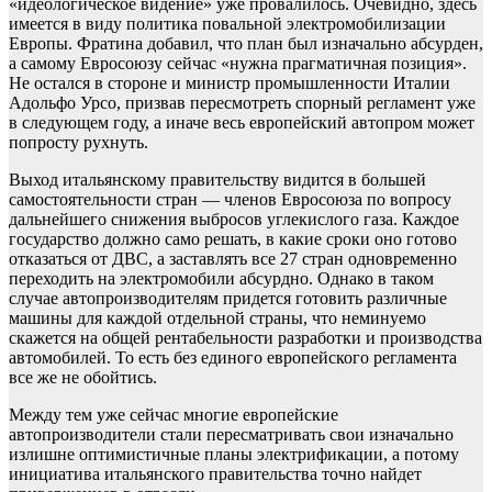
«идеологическое видение» уже провалилось. Очевидно, здесь
имеется в виду политика повальной электромобилизации
Европы. Фратина добавил, что план был изначально абсурден,
а самому Евросоюзу сейчас «нужна прагматичная позиция».
Не остался в стороне и министр промышленности Италии
Адольфо Урсо, призвав пересмотреть спорный регламент уже
в следующем году, а иначе весь европейский автопром может
попросту рухнуть.
Выход итальянскому правительству видится в большей
самостоятельности стран — членов Евросоюза по вопросу
дальнейшего снижения выбросов углекислого газа. Каждое
государство должно само решать, в какие сроки оно готово
отказаться от ДВС, а заставлять все 27 стран одновременно
переходить на электромобили абсурдно. Однако в таком
случае автопроизводителям придется готовить различные
машины для каждой отдельной страны, что неминуемо
скажется на общей рентабельности разработки и производства
автомобилей. То есть без единого европейского регламента
все же не обойтись.
Между тем уже сейчас многие европейские
автопроизводители стали пересматривать свои изначально
излишне оптимистичные планы электрификации, а потому
инициатива итальянского правительства точно найдет