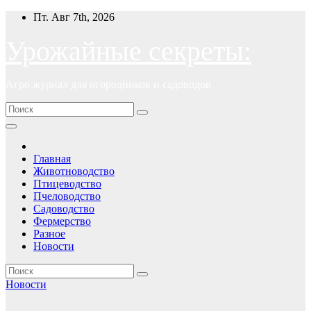
Перейти
Пт. Авг 7th, 2026
к
содержимому
Урожайные секреты:
Агро журнал для огородников и садоводов
Главная
Животноводство
Птицеводство
Пчеловодство
Садоводство
Фермерство
Разное
Новости
Новости