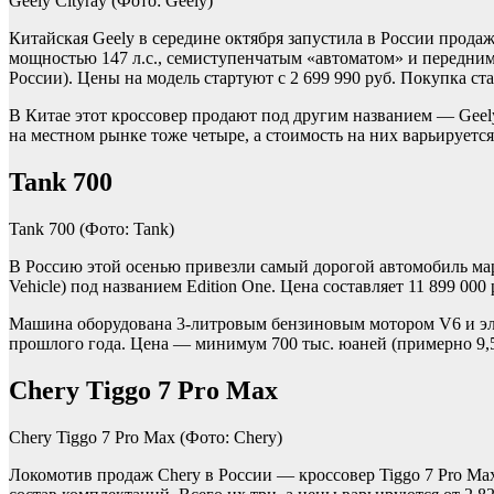
Geely Cityray
(Фото: Geely)
Китайская Geely в середине октября запустила в России прода
мощностью 147 л.с., семиступенчатым «автоматом» и передни
России). Цены на модель стартуют с 2 699 990 руб. Покупка ста
В Китае этот кроссовер продают под другим названием — Geel
на местном рынке тоже четыре, а стоимость на них варьируется о
Tank 700
Tank 700
(Фото: Tank)
В Россию этой осенью привезли самый дорогой автомобиль мар
Vehicle) под названием Edition One. Цена составляет 11 899 000 
Машина оборудована 3-литровым бензиновым мотором V6 и элек
прошлого года. Цена — минимум 700 тыс. юаней (примерно 9,5
Chery Tiggo 7 Pro Max
Chery Tiggo 7 Pro Max
(Фото: Chery)
Локомотив продаж Chery в России — кроссовер Tiggo 7 Pro M