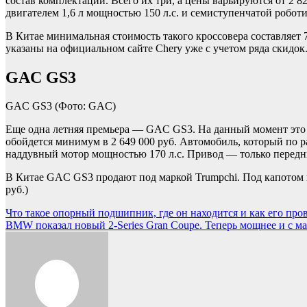
состав комплектаций. Всего их три, а цены варьируются от 2 8
двигателем 1,6 л мощностью 150 л.с. и семиступенчатой робот
В Китае минимальная стоимость такого кроссовера составляет 7
указаны на официальном сайте Chery уже с учетом ряда скидок
GAC GS3
GAC GS3
(Фото: GAC)
Еще одна летняя премьера — GAC GS3. На данный момент это с
обойдется минимум в 2 649 000 руб. Автомобиль, который по ра
наддувный мотор мощностью 170 л.с. Привод — только передн
В Китае GAC GS3 продают под маркой Trumpchi. Под капотом кр
руб.)
Навигация
Что такое опорный подшипник, где он находится и как его пров
BMW показал новый 2-Series Gran Coupe. Теперь мощнее и с ма
по
записям