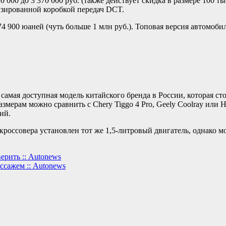
20 000 до 3 370 000 руб. (также действует скидка в размере 100
изированной коробкой передач DCT.
4 900 юаней (чуть больше 1 млн руб.). Топовая версия автомобил
.
амая доступная модель китайского бренда в России, которая ст
змерам можно сравнить с Сhery Tiggo 4 Pro, Geely Coolray или 
ий.
оссовера установлен тот же 1,5-литровый двигатель, однако мо
ерить :: Autonews
ссажем :: Autonews