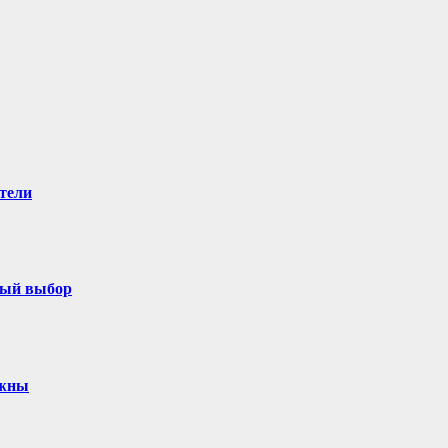
тели
ный выбор
ужны