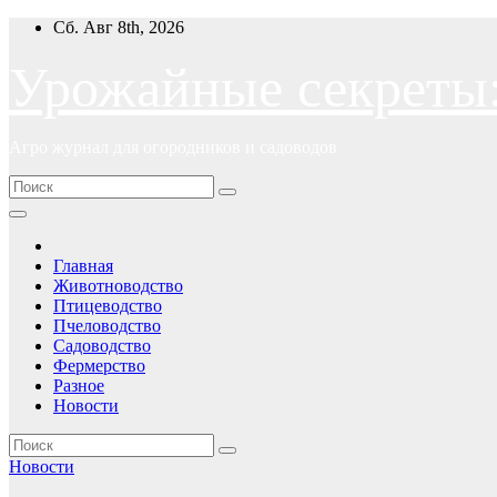
Перейти
Сб. Авг 8th, 2026
к
содержимому
Урожайные секреты
Агро журнал для огородников и садоводов
Главная
Животноводство
Птицеводство
Пчеловодство
Садоводство
Фермерство
Разное
Новости
Новости