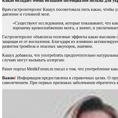
Какао обладает очень большим потенциалом пользы для укр
Врач-гастроэнтеролог Кашух посоветовала
пить какао, чтобы 
давление и головной мозг.
«Существуют исследования, которые показывают, что как
хорошему кровоснабжению мозга, а значит, и увеличивае
Гастроэнтеролог объяснила полезные эффекты какао высоким 
защищая ее от воспаления. Благодаря их влиянию активизируют
развития тромбоза и опасных закупорок, ишемии.
Кашух добавила, что употреблять предпочтительно натуральны
случаях могут вызывать аллергию
Ранее портал MedikForum.ru писал о том, что употребление ка
Важно
!
Информация предоставлена в справочных целях. О прот
самолечением. При первых признаках заболевания обратитесь к