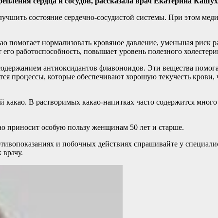
епления сердца и сосудов, рассказала врач Екатерина Кашух
улучшить состояние сердечно-сосудистой системы. При этом мед
ао помогает нормализовать кровяное давление, уменьшая риск р
т его работоспособность, повышает уровень полезного холестер
содержанием антиоксидантов флавоноидов. Эти вещества помога
ся процессы, которые обеспечивают хорошую текучесть крови, ч
й какао. В растворимых какао-напитках часто содержится много
као приносит особую пользу женщинам 50 лет и старше.
ивопоказаниях и побочных действиях спрашивайте у специалист
 врачу.