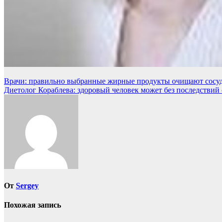
Навигация
Врачи: правильно выбранные жирные продукты очищают сосуд
Диетолог Кораблева: здоровый человек может без последствий с
по
записям
От
Sergey
Похожая запись