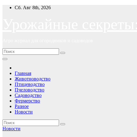
Перейти
Сб. Авг 8th, 2026
к
содержимому
Урожайные секреты
Агро журнал для огородников и садоводов
Главная
Животноводство
Птицеводство
Пчеловодство
Садоводство
Фермерство
Разное
Новости
Новости