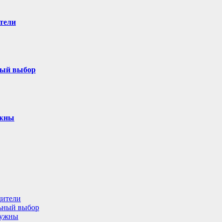
тели
ный выбор
ужны
дители
льный выбор
нужны