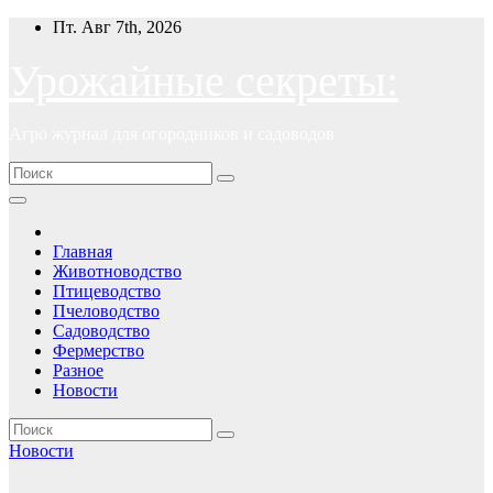
Перейти
Пт. Авг 7th, 2026
к
содержимому
Урожайные секреты:
Агро журнал для огородников и садоводов
Главная
Животноводство
Птицеводство
Пчеловодство
Садоводство
Фермерство
Разное
Новости
Новости