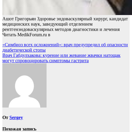
Ашот Григорьян Здоровье эндоваскулярный хирург, кандидат
медицинских наук, заведующий отделением
рентгенэндоваскулярных методов диагностики и лечения
Читать MedikForum.ru в
Навигация
«Симбиоз всех осложнений»: врач предупредил об опасности
диабетической стопы
по
Врач Габдулхакова: курение или жевание жвачки натощак
записям
могут спровоцировать симптомы гастрита
От
Sergey
Похожая запись